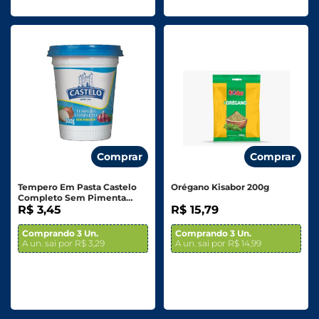
Comprar
Comprar
Tempero Em Pasta Castelo
Orégano Kisabor 200g
Completo Sem Pimenta
300g
R$ 3,45
R$ 15,79
Comprando 3 Un.
Comprando 3 Un.
A un. sai por R$ 3,29
A un. sai por R$ 14,99