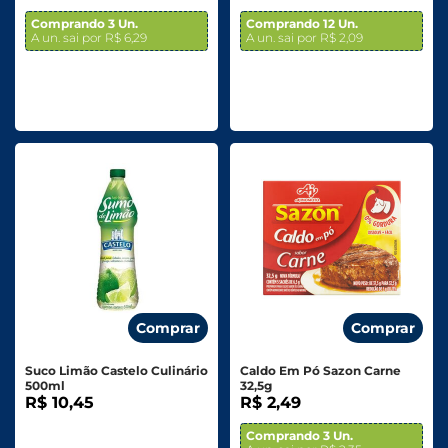
Comprando 3 Un.
Comprando 12 Un.
A un. sai por R$ 6,29
A un. sai por R$ 2,09
Comprar
Comprar
Suco Limão Castelo Culinário
Caldo Em Pó Sazon Carne
500ml
32,5g
R$ 10,45
R$ 2,49
Comprando 3 Un.