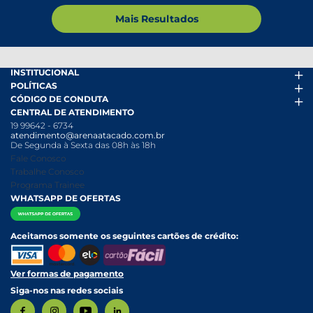
Mais Resultados
INSTITUCIONAL
POLÍTICAS
Arena Mais
CÓDIGO DE CONDUTA
Fácil Pra Pagar
Termos de uso
CENTRAL DE ATENDIMENTO
Ofertas
Política de Trocas e Devoluções
Código de conduta PDF
19 99642 - 6734
Folheto
Política de Privacidade
Canal de Denúncias
atendimento@arenaatacado.com.br
Nossas Lojas
Política Anticorrupção
Canal de Denúncias da Mulher
De Segunda à Sexta das 08h às 18h
Nossa História
Política de entrega e Retirada
Fale Conosco
Relatório Transparência Salarial
Política de Pagamento
Trabalhe Conosco
Programa Trainee
WHATSAPP DE OFERTAS
Aceitamos somente os seguintes cartões de crédito:
Ver formas de pagamento
Siga-nos nas redes sociais