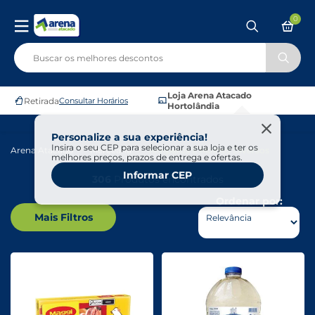
0
Loja Arena Atacado
Retirada
Consultar Horários
Hortolândia
Personalize a sua experiência!
Insira o seu CEP para selecionar a sua loja e ter os
Arena Atacado
Mercearia
Temperos E Molhos Diversos
melhores preços, prazos de entrega e ofertas.
Informar CEP
306
Produtos encontrados
Ordenar por:
Mais Filtros