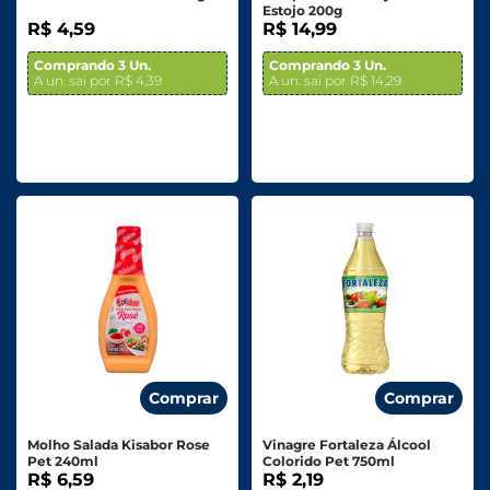
Estojo 200g
R$ 4,59
R$ 14,99
Comprando 3 Un.
Comprando 3 Un.
A un. sai por R$ 4,39
A un. sai por R$ 14,29
Comprar
Comprar
Molho Salada Kisabor Rose
Vinagre Fortaleza Álcool
Pet 240ml
Colorido Pet 750ml
R$ 6,59
R$ 2,19