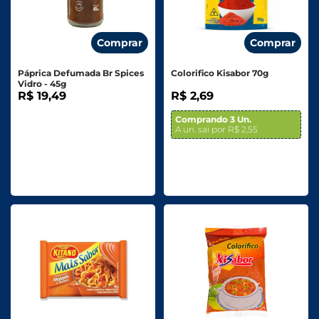
Comprar
Comprar
Páprica Defumada Br Spices
Colorifico Kisabor 70g
Vidro - 45g
R$ 19,49
R$ 2,69
Comprando 3 Un.
A un. sai por R$ 2,55