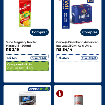
Comprar
Comprar
Suco Maguary Néctar
Cerveja Eisenbahn American
Maracujá - 200ml
Ipa Lata 350ml C/ 6 Unid.
R$ 2,19
R$ 34,14
R$ 1,99
R$ 31,74
Poupe R$ 0,20
Poupe R$ 2,40
Comprando 5 Un.
A un. sai por R$ 1,19