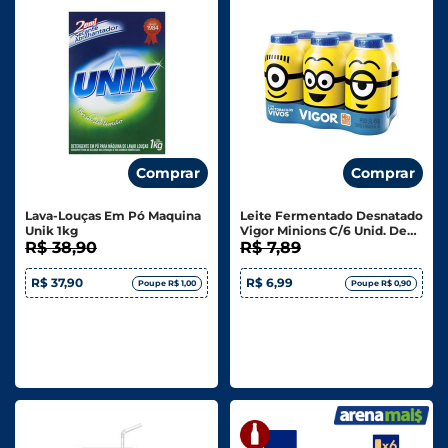
Comprar
Comprar
Lava-Louças Em Pó Maquina
Leite Fermentado Desnatado
Unik 1kg
Vigor Minions C/6 Unid. De
R$ 38,90
75g - 450g
R$ 7,89
R$ 37,90
R$ 6,99
Poupe R$ 1,00
Poupe R$ 0,90