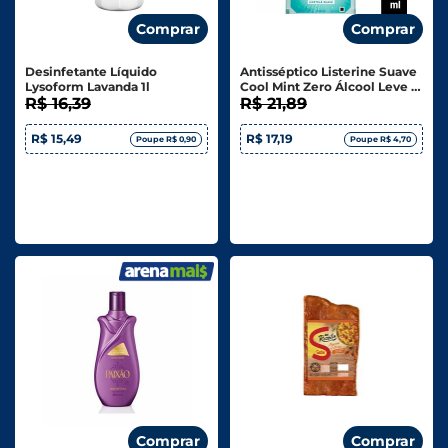
Comprar
Comprar
Desinfetante Líquido
Antisséptico Listerine Suave
Lysoform Lavanda 1l
Cool Mint Zero Álcool Leve +
R$ 16,39
Pague - 500ml
R$ 21,89
R$ 15,49
R$ 17,19
Poupe R$ 0,90
Poupe R$ 4,70
Comprar
Comprar