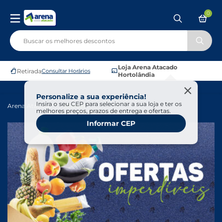
0
Loja Arena Atacado
Retirada
Consultar Horários
Hortolândia
Personalize a sua experiência!
Insira o seu CEP para selecionar a sua loja e ter os
Arena Atacado
Ofertas
melhores preços, prazos de entrega e ofertas.
Informar CEP