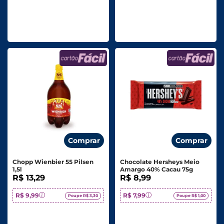
Comprar
Comprar
Chopp Wienbier 55 Pilsen
Chocolate Hersheys Meio
1,5l
Amargo 40% Cacau 75g
R$ 13,29
R$ 8,99
R$ 9,99
R$ 7,99
Poupe R$ 3,30
Poupe R$ 1,00