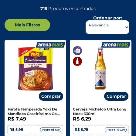
715
Produtos encontrados
Ordenar por:
Mais Filtros
Comprar
Comprar
Farofa Temperada Yoki De
Cerveja Michelob Ultra Long
Mandioca Caseiríssima Com
Neck 330ml
Pedaços De Cebola 200g
R$ 7,49
R$ 6,29
R$ 5,99
R$ 5,79
Poupe R$ 1,50
Poupe R$ 0,50