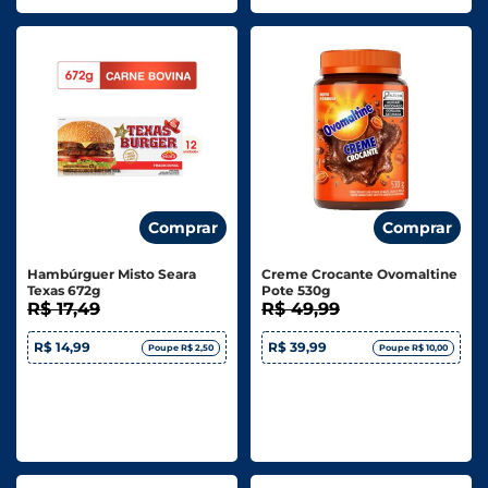
Comprar
Comprar
Hambúrguer Misto Seara
Creme Crocante Ovomaltine
Texas 672g
Pote 530g
R$ 17,49
R$ 49,99
R$ 14,99
R$ 39,99
Poupe R$ 2,50
Poupe R$ 10,00