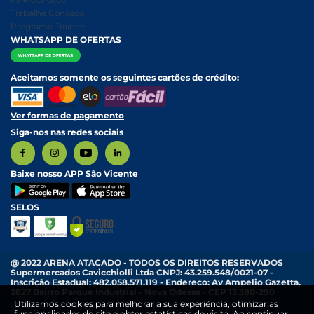
Relatório Transparência Salarial
Política de Pagamento
Trabalhe Conosco
Programa Trainee
WHATSAPP DE OFERTAS
Aceitamos somente os seguintes cartões de crédito:
Ver formas de pagamento
Siga-nos nas redes sociais
Baixe nosso APP São Vicente
SELOS
@ 2022 ARENA ATACADO - TODOS OS DIREITOS RESERVADOS
Supermercados Cavicchiolli Ltda CNPJ: 43.259.548/0021-07 -
Inscrição Estadual: 482.058.571.119 - Endereço: Av Ampelio Gazetta,
2827 Bairro Parque Industrial - Nova Odessa - CEP 13.380-290
Utilizamos cookies para melhorar a sua experiência, otimizar as
Os preços e condições exibidas nesta loja online são válidos
funcionalidades do site e obter estatísticas de visita. Ao continuar