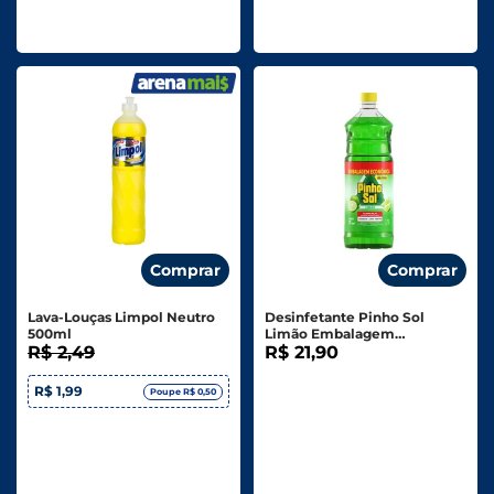
Comprar
Comprar
Lava-Louças Limpol Neutro
Desinfetante Pinho Sol
500ml
Limão Embalagem
R$ 2,49
Econômica - 1,75l
R$ 21,90
R$ 1,99
Poupe R$ 0,50