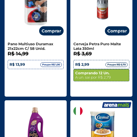
Comprar
Comprar
Pano Multiuso Duramax
Cerveja Petra Puro Malte
21x22cm C/ 58 Unid.
Lata 350ml
R$ 14,99
R$ 3,69
R$ 13,99
R$ 2,99
Poupe R$ 1,00
Poupe R$ 0,70
Comprando 12 Un.
A un. sai por R$ 2,79