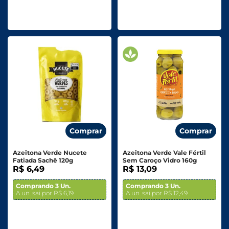
Comprar
Comprar
Azeitona Verde Nucete
Azeitona Verde Vale Fértil
Fatiada Sachê 120g
Sem Caroço Vidro 160g
R$ 6,49
R$ 13,09
Comprando 3 Un.
Comprando 3 Un.
A un. sai por R$ 6,19
A un. sai por R$ 12,49