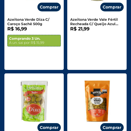
Comprar
Comprar
Azeitona Verde Diza C/
Azeitona Verde Vale Fértil
Caroço Sachê 500g
Recheada C/ Queijo Azul
R$ 16,99
Vidro 130g
R$ 21,99
Comprando 3 Un.
A un. sai por R$ 15,99
Comprar
Comprar