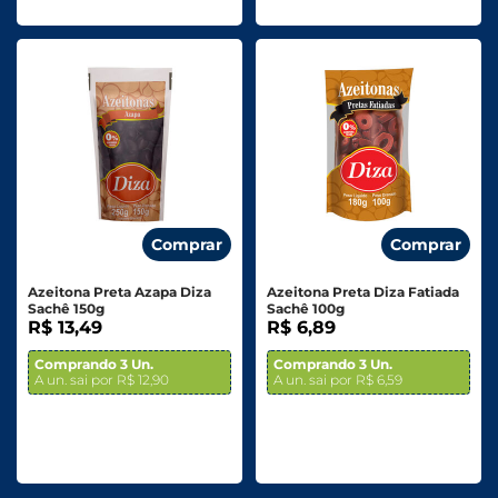
Comprar
Comprar
Azeitona Preta Azapa Diza
Azeitona Preta Diza Fatiada
Sachê 150g
Sachê 100g
R$ 13,49
R$ 6,89
Comprando 3 Un.
Comprando 3 Un.
A un. sai por R$ 12,90
A un. sai por R$ 6,59