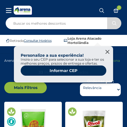
0
Loja Arena Atacado
Retirada
Consultar Horários
Hortolândia
Personalize a sua experiência!
Insira o seu CEP para selecionar a sua loja e ter os
Arena Atacado
Mercearia
Conservas E Enlatados
Azeitona
melhores preços, prazos de entrega e ofertas.
Informar CEP
33
Produtos encontrados
Ordenar por:
Mais Filtros