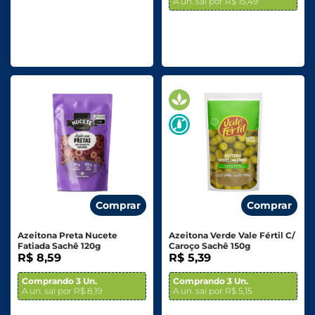
A un. sai por R$ 15,49
Comprar
Comprar
Azeitona Preta Nucete
Azeitona Verde Vale Fértil C/
Fatiada Sachê 120g
Caroço Sachê 150g
R$ 8,59
R$ 5,39
Comprando 3 Un.
Comprando 3 Un.
A un. sai por R$ 8,19
A un. sai por R$ 5,15