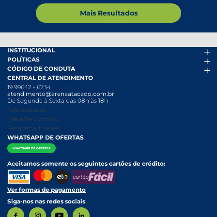
Mais Resultados
INSTITUCIONAL
POLÍTICAS
Arena Mais
CÓDIGO DE CONDUTA
Fácil Pra Pagar
Termos de uso
CENTRAL DE ATENDIMENTO
Ofertas
Política de Trocas e Devoluções
Código de conduta PDF
19 99642 - 6734
Folheto
Política de Privacidade
Canal de Denúncias
atendimento@arenaatacado.com.br
Nossas Lojas
Política Anticorrupção
Canal de Denúncias da Mulher
De Segunda à Sexta das 08h às 18h
Nossa História
Política de entrega e Retirada
Fale Conosco
Relatório Transparência Salarial
Política de Pagamento
Trabalhe Conosco
Programa Trainee
WHATSAPP DE OFERTAS
Aceitamos somente os seguintes cartões de crédito:
Ver formas de pagamento
Siga-nos nas redes sociais