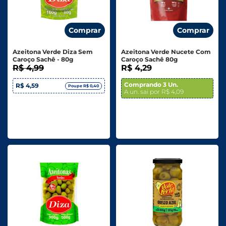
Comprar
Comprar
Azeitona Verde Diza Sem
Azeitona Verde Nucete Com
Caroço Sachê - 80g
Caroço Sachê 80g
R$ 4,99
R$ 4,29
Comprando 3 Un.
R$ 4,59
Poupe R$ 0,40
A un. sai por R$ 4,09