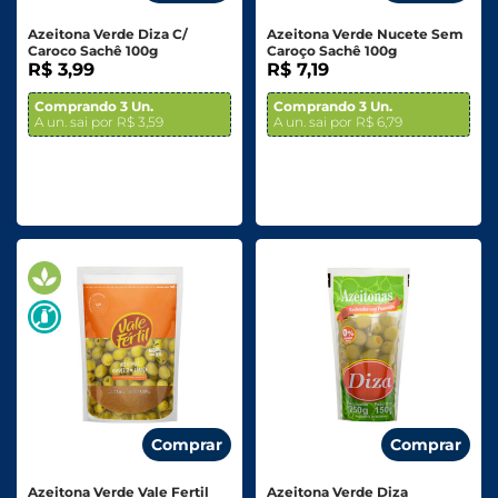
Azeitona Verde Diza C/
Azeitona Verde Nucete Sem
Caroco Sachê 100g
Caroço Sachê 100g
R$ 3,99
R$ 7,19
Comprando 3 Un.
Comprando 3 Un.
A un. sai por R$ 3,59
A un. sai por R$ 6,79
Comprar
Comprar
Azeitona Verde Vale Fertil
Azeitona Verde Diza