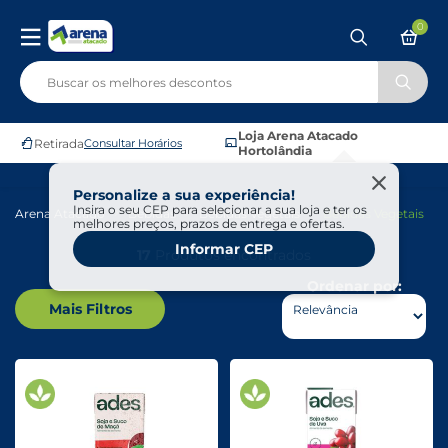
0
Loja Arena Atacado
Retirada
Consultar Horários
Hortolândia
Personalize a sua experiência!
Insira o seu CEP para selecionar a sua loja e ter os
Arena Atacado
Bebidas
Bebidas Vegetais
Bebidas Vegetais
melhores preços, prazos de entrega e ofertas.
Informar CEP
17
Produtos encontrados
Ordenar por:
Mais Filtros