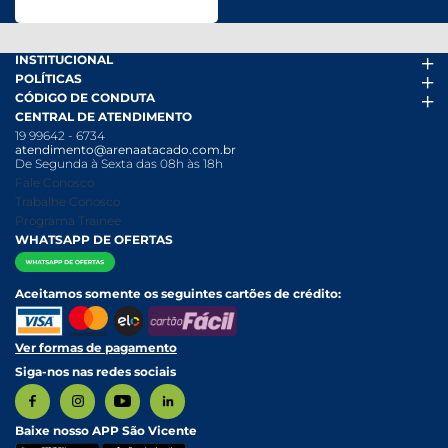
INSTITUCIONAL
POLÍTICAS
Arena Mais
CÓDIGO DE CONDUTA
Fácil Pra Pagar
Termos de uso
CENTRAL DE ATENDIMENTO
Ofertas
Política de Trocas e Devoluções
Código de conduta PDF
19 99642 - 6734
Folheto
Política de Privacidade
Canal de Denúncias
atendimento@arenaatacado.com.br
Nossas Lojas
Política Anticorrupção
Canal de Denúncias da Mulher
De Segunda à Sexta das 08h às 18h
Nossa História
Política de entrega e Retirada
Fale Conosco
Relatório Transparência Salarial
Política de Pagamento
Trabalhe Conosco
Programa Trainee
WHATSAPP DE OFERTAS
Aceitamos somente os seguintes cartões de crédito:
Ver formas de pagamento
Siga-nos nas redes sociais
Baixe nosso APP São Vicente