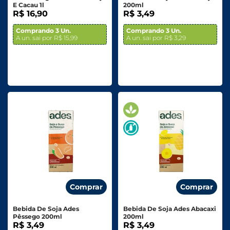
E Cacau 1l
200ml
R$ 16,90
R$ 3,49
Comprando 3 Un.
Comprando 3 Un.
A un. sai por R$ 15,99
A un. sai por R$ 3,29
Comprar
Comprar
Bebida De Soja Ades
Bebida De Soja Ades Abacaxi
Pêssego 200ml
200ml
R$ 3,49
R$ 3,49