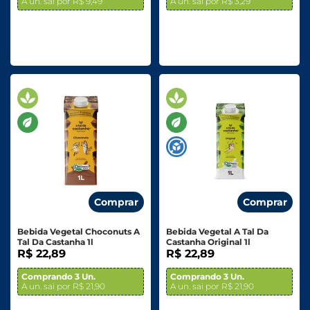
A un. sai por R$ 9,49
A un. sai por R$ 3,29
Comprar
Comprar
Bebida Vegetal Choconuts A
Bebida Vegetal A Tal Da
Tal Da Castanha 1l
Castanha Original 1l
R$ 22,89
R$ 22,89
Comprando 3 Un.
Comprando 3 Un.
A un. sai por R$ 21,90
A un. sai por R$ 21,90