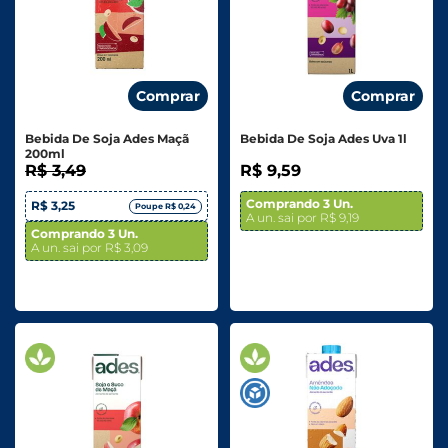
Comprar
Comprar
Bebida De Soja Ades Maçã
Bebida De Soja Ades Uva 1l
200ml
R$ 3,49
R$ 9,59
Comprando 3 Un.
R$ 3,25
Poupe R$ 0,24
A un. sai por R$ 9,19
Comprando 3 Un.
A un. sai por R$ 3,09