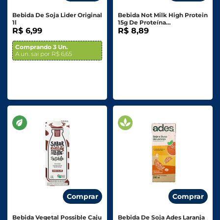
Bebida De Soja Lider Original
Bebida Not Milk High Protein
1l
15g De Proteína
R$ 6,99
Baunilha/Coco 250ml
R$ 8,89
Comprando 3 Un.
A un. sai por R$ 6,65
Comprar
Comprar
Bebida Vegetal Possible Caju
Bebida De Soja Ades Laranja