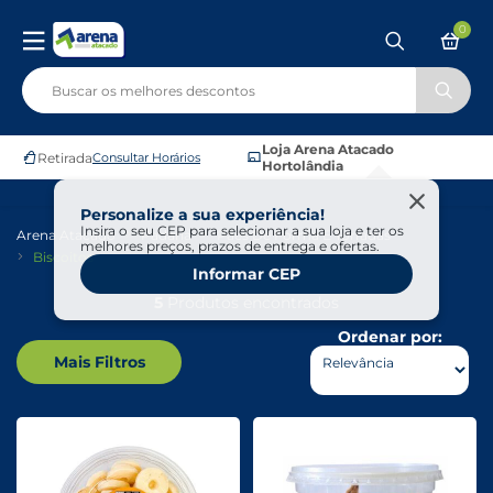
0
Loja Arena Atacado
Retirada
Consultar Horários
Hortolândia
Personalize a sua experiência!
Insira o seu CEP para selecionar a sua loja e ter os
Arena Atacado
Padaria
Pães De Forma E Torradas
melhores preços, prazos de entrega e ofertas.
Biscoitos
Informar CEP
5
Produtos encontrados
Ordenar por:
Mais Filtros