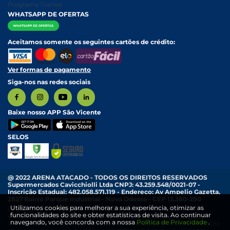
Programa Trainee
WHATSAPP DE OFERTAS
Aceitamos somente os seguintes cartões de crédito:
Ver formas de pagamento
Siga-nos nas redes sociais
Baixe nosso APP São Vicente
SELOS
@ 2022 ARENA ATACADO - TODOS OS DIREITOS RESERVADOS
Supermercados Cavicchiolli Ltda CNPJ: 43.259.548/0021-07 -
Inscrição Estadual: 482.058.571.119 - Endereço: Av Ampelio Gazetta,
2827 Bairro Parque Industrial - Nova Odessa - CEP 13.380-290
Utilizamos cookies para melhorar a sua experiência, otimizar as
Os preços e condições exibidas nesta loja online são válidos
funcionalidades do site e obter estatísticas de visita. Ao continuar
exclusivamente para compras pela internet, aplicativo e válidos
navegando, você concorda com a nossa
Política de Privacidade
.
durante o dia de hoje, sujeitos a disponibilidade de estoque e alteração