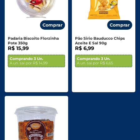
Comprar
Comprar
Padaria Biscoito Florzinha
Pão Sirio Bauducco Chips
Pote 350g
Azeite E Sal 90g
R$ 15,99
R$ 6,99
Comprando 3 Un.
Comprando 3 Un.
A un. sai por R$ 14,99
A un. sai por R$ 6,65