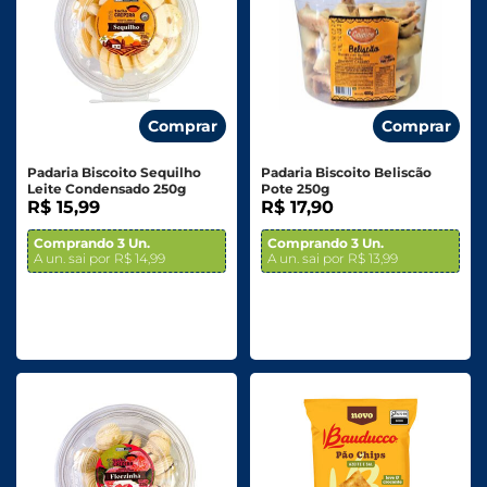
Comprar
Comprar
Padaria Biscoito Sequilho
Padaria Biscoito Beliscão
Leite Condensado 250g
Pote 250g
R$ 15,99
R$ 17,90
Comprando 3 Un.
Comprando 3 Un.
A un. sai por R$ 14,99
A un. sai por R$ 13,99