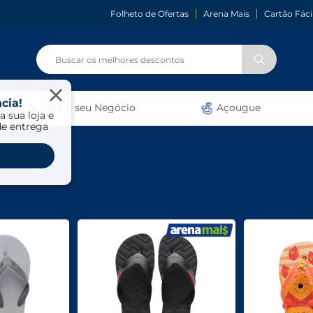
Folheto de Ofertas
Arena Mais
Cartão Fáci
cia!
Para o seu Negócio
Açougue
a sua loja e
de entrega