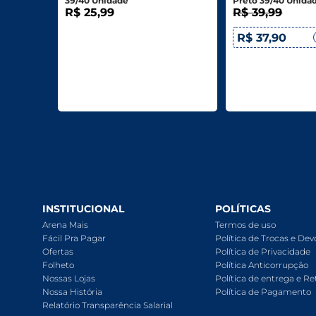
39/40 Unidade
Preto 39/40 Unida
R$ 25,99
R$ 39,99
R$ 37,90
INSTITUCIONAL
POLÍTICAS
Arena Mais
Termos de uso
Fácil Pra Pagar
Política de Trocas e De
Ofertas
Política de Privacidade
Folheto
Política Anticorrupção
Nossas Lojas
Política de entrega e Re
Nossa História
Política de Pagamento
Relatório Transparência Salarial