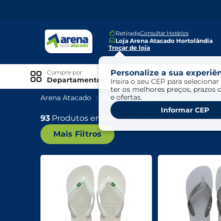
Retirada
Consultar Horários
Loja Arena Atacado Hortolândia
Trocar de loja
Personalize a sua experiên
Compre por
Ofertas
Departamentos
Insira o seu CEP para selecionar 
ter os melhores preços, prazos 
e ofertas.
Arena Atacado
Bazar E Utilidades
Chinelos
Especiais
Informar CEP
Exclusivo Online
93
Produtos encontrados
Mais Filtros
Ofertas
Ofertas Arena Mais
Ofertas Cartão Fácil pra Pagar
Mundo Infantil
Mundo Pet