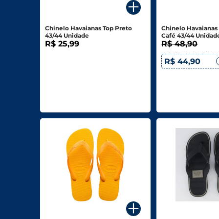
Biscoitos E Salgadinhos
Chinelo Havaianas Top Preto
Chinelo Havaianas 
Doces E Sobremesas
43/44 Unidade
Café 43/44 Unidad
R$ 25,99
R$ 48,90
Padaria
R$ 44,90
Saudáveis E Ôrganicos
Bazar E Utilidades