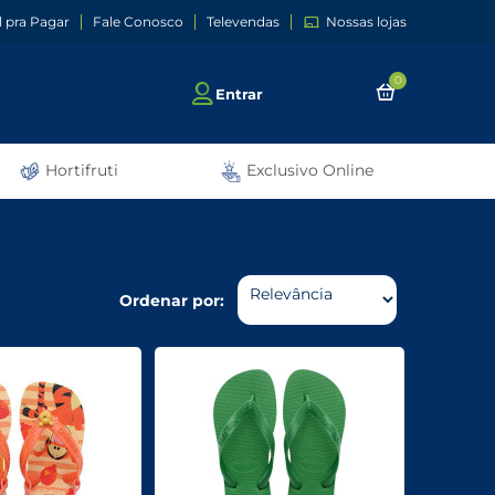
l pra Pagar
Fale Conosco
Televendas
Nossas lojas
0
Entrar
Hortifruti
Exclusivo Online
Ordenar por: