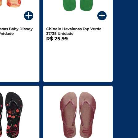
anas Baby Disney
Chinelo Havaianas Top Verde
Unidade
37/38 Unidade
R$ 25,99