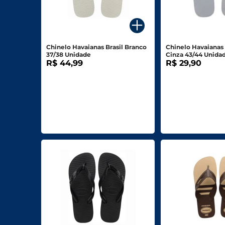
Para o seu Negócio
Departamentos
Chinelo Havaianas Brasil Branco
Chinelo Havaianas
37/38 Unidade
Cinza 43/44 Unida
Mercearia
R$ 44,99
R$ 29,90
Bebidas
Bebidas Alcoólicas
Hortifruti
Carnes, Aves E Peixes
Frios E Laticínios
Congelados
Higiene E Beleza
Limpeza