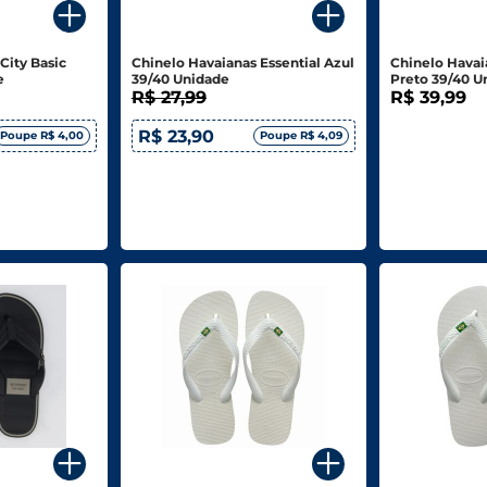
City Basic
Chinelo Havaianas Essential Azul
Chinelo Havai
e
39/40 Unidade
Preto 39/40 U
R$ 27,99
R$ 39,99
R$ 23,90
Poupe R$ 4,00
Poupe R$ 4,09