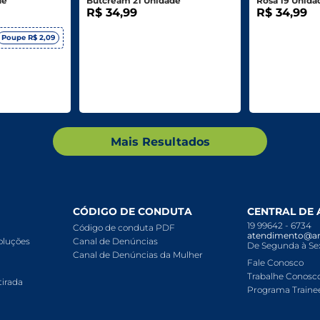
de
Butcream 21 Unidade
Rosa 19 Unida
R$ 34,99
R$ 34,99
Poupe R$ 2,09
Mais Resultados
CÓDIGO DE CONDUTA
CENTRAL DE
19 99642 - 6734
Código de conduta PDF
atendimento@ar
voluções
Canal de Denúncias
De Segunda à Sex
Canal de Denúncias da Mulher
Fale Conosco
Trabalhe Conosc
tirada
Programa Traine