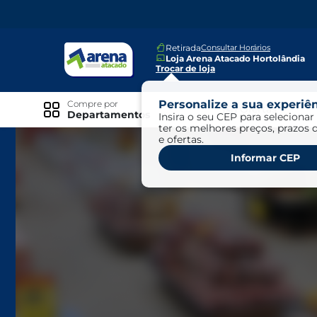
Retirada
Consultar Horários
Loja Arena Atacado Hortolândia
Trocar de loja
Personalize a sua experiên
Compre por
Ofertas
Departamentos
Insira o seu CEP para selecionar 
ter os melhores preços, prazos 
e ofertas.
Especiais
Informar CEP
Exclusivo Online
Ofertas
Ofertas Arena Mais
Ofertas Cartão Fácil pra Pagar
Mundo Infantil
Mundo Pet