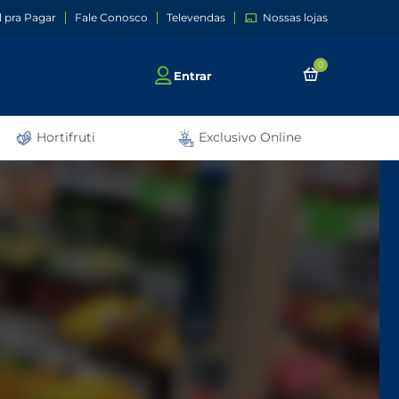
l pra Pagar
Fale Conosco
Televendas
Nossas lojas
0
Entrar
Hortifruti
Exclusivo Online