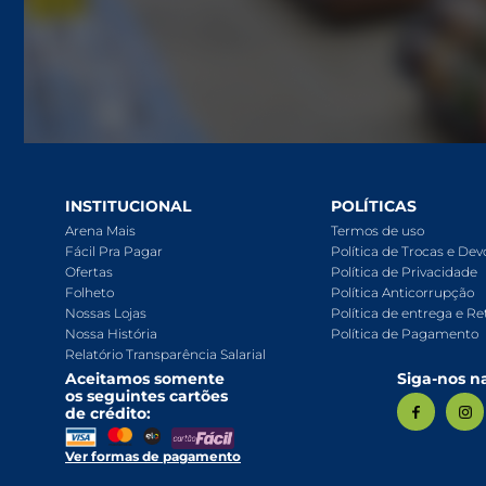
Para o seu Negócio
Departamentos
Mercearia
Bebidas
INSTITUCIONAL
POLÍTICAS
Bebidas Alcoólicas
Arena Mais
Termos de uso
Fácil Pra Pagar
Política de Trocas e De
Hortifruti
Ofertas
Política de Privacidade
Folheto
Política Anticorrupção
Carnes, Aves E Peixes
Nossas Lojas
Política de entrega e Re
Nossa História
Política de Pagamento
Frios E Laticínios
Relatório Transparência Salarial
Aceitamos somente
Siga-nos na
Congelados
os seguintes cartões
de crédito:
Higiene E Beleza
Ver formas de pagamento
Limpeza