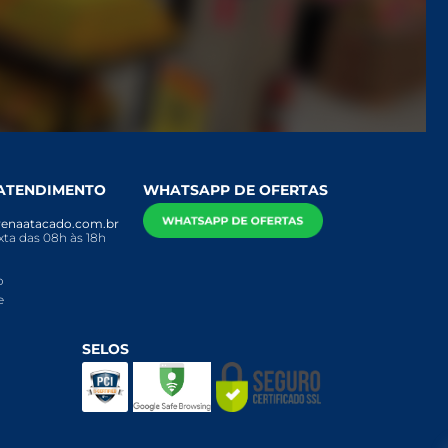
 ATENDIMENTO
WHATSAPP DE OFERTAS
enaatacado.com.br
ta das 08h às 18h
o
e
SELOS