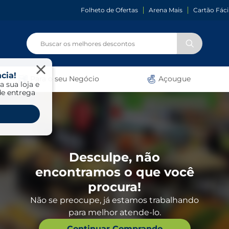
Folheto de Ofertas
Arena Mais
Cartão Fáci
cia!
Para o seu Negócio
Açougue
a sua loja e
de entrega
Desculpe, não
encontramos o que você
procura!
Não se preocupe, já estamos trabalhando
para melhor atende-lo.
Continuar Comprando