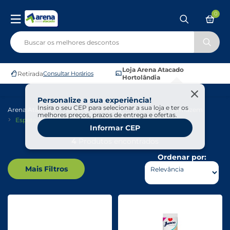
0
Loja Arena Atacado
Retirada
Consultar Horários
Hortolândia
Personalize a sua experiência!
Insira o seu CEP para selecionar a sua loja e ter os
Arena Atacado
Bazar E Utilidades
Churrasco E Armázem
melhores preços, prazos de entrega e ofertas.
Espeto
Informar CEP
4
Produtos encontrados
Ordenar por:
Mais Filtros