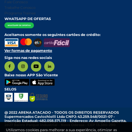
Nossa História
Política de entrega e Retirada
Fale Conosco
Relatório Transparência Salarial
Política de Pagamento
Trabalhe Conosco
Programa Trainee
WHATSAPP DE OFERTAS
Aceitamos somente os seguintes cartões de crédito:
Ver formas de pagamento
Siga-nos nas redes sociais
Baixe nosso APP São Vicente
SELOS
@ 2022 ARENA ATACADO - TODOS OS DIREITOS RESERVADOS
Supermercados Cavicchiolli Ltda CNPJ: 43.259.548/0021-07 -
Inscrição Estadual: 482.058.571.119 - Endereço: Av Ampelio Gazetta,
2827 Bairro Parque Industrial - Nova Odessa - CEP 13.380-290
Utilizamos cookies para melhorar a sua experiência, otimizar as
Os preços e condições exibidas nesta loja online são válidos