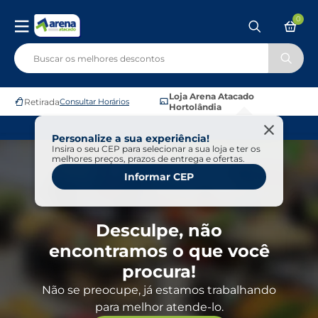
0
Loja Arena Atacado
Retirada
Consultar Horários
Hortolândia
Personalize a sua experiência!
Insira o seu CEP para selecionar a sua loja e ter os
melhores preços, prazos de entrega e ofertas.
Informar CEP
Desculpe, não
encontramos o que você
procura!
Não se preocupe, já estamos trabalhando
para melhor atende-lo.