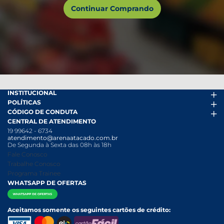
Continuar Comprando
INSTITUCIONAL
POLÍTICAS
Arena Mais
CÓDIGO DE CONDUTA
Fácil Pra Pagar
Termos de uso
CENTRAL DE ATENDIMENTO
Ofertas
Política de Trocas e Devoluções
Código de conduta PDF
19 99642 - 6734
Folheto
Política de Privacidade
Canal de Denúncias
atendimento@arenaatacado.com.br
Nossas Lojas
Política Anticorrupção
Canal de Denúncias da Mulher
De Segunda à Sexta das 08h às 18h
Nossa História
Política de entrega e Retirada
Fale Conosco
Relatório Transparência Salarial
Política de Pagamento
Trabalhe Conosco
Programa Trainee
WHATSAPP DE OFERTAS
Aceitamos somente os seguintes cartões de crédito: