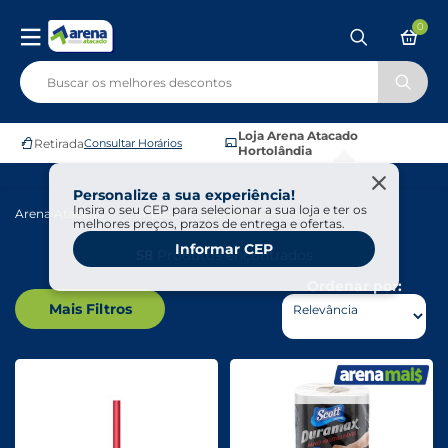
0
Loja Arena Atacado
Retirada
Consultar Horários
Hortolândia
Personalize a sua experiência!
Insira o seu CEP para selecionar a sua loja e ter os
Arena Atacado
Limpeza
Utensílios Para Limpeza
melhores preços, prazos de entrega e ofertas.
Informar CEP
58
Produtos encontrados
Ordenar por:
Mais Filtros