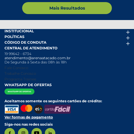
Mais Resultados
INSTITUCIONAL
POLÍTICAS
Arena Mais
CÓDIGO DE CONDUTA
Fácil Pra Pagar
Termos de uso
CENTRAL DE ATENDIMENTO
Ofertas
Política de Trocas e Devoluções
Código de conduta PDF
19 99642 - 6734
Folheto
Política de Privacidade
Canal de Denúncias
atendimento@arenaatacado.com.br
Nossas Lojas
Política Anticorrupção
Canal de Denúncias da Mulher
De Segunda à Sexta das 08h às 18h
Nossa História
Política de entrega e Retirada
Fale Conosco
Relatório Transparência Salarial
Política de Pagamento
Trabalhe Conosco
Programa Trainee
WHATSAPP DE OFERTAS
Aceitamos somente os seguintes cartões de crédito:
Ver formas de pagamento
Siga-nos nas redes sociais