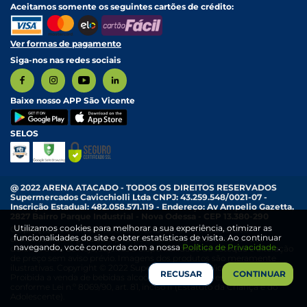
Aceitamos somente os seguintes cartões de crédito:
Ver formas de pagamento
Siga-nos nas redes sociais
Baixe nosso APP São Vicente
SELOS
@ 2022 ARENA ATACADO - TODOS OS DIREITOS RESERVADOS
Supermercados Cavicchiolli Ltda CNPJ: 43.259.548/0021-07 -
Inscrição Estadual: 482.058.571.119 - Endereço: Av Ampelio Gazetta,
2827 Bairro Parque Industrial - Nova Odessa - CEP 13.380-290
Utilizamos cookies para melhorar a sua experiência, otimizar as
Os preços e condições exibidas nesta loja online são válidos
funcionalidades do site e obter estatísticas de visita. Ao continuar
exclusivamente para compras pela internet, aplicativo e válidos
navegando, você concorda com a nossa
Política de Privacidade
.
durante o dia de hoje, sujeitos a disponibilidade de estoque e alteração
de preço sem aviso prévio. Imagens dos produtos são meramente
ilustrativas. Copyright © 2022 Supermercado São Vicente.
RECUSAR
CONTINUAR
Proibida a venda de bebidas alcoólicas para menores de 18 anos,
conforme Lei n.º 8069/90, art. 81, inciso II (Estatuto da Criança e do
Adolescente).