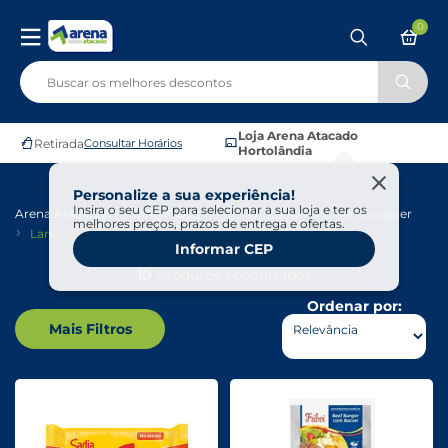
0
Loja Arena Atacado
Retirada
Consultar Horários
Hortolândia
Personalize a sua experiência!
Insira o seu CEP para selecionar a sua loja e ter os
Arena Atacado
Congelados
Pizzas , Lanches E Hamburguer
melhores preços, prazos de entrega e ofertas.
Lanches
Informar CEP
10
Produtos encontrados
Ordenar por:
Mais Filtros