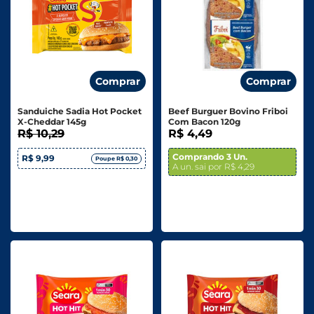
Comprar
Comprar
Sanduiche Sadia Hot Pocket
Beef Burguer Bovino Friboi
X-Cheddar 145g
Com Bacon 120g
R$ 10,29
R$ 4,49
Comprando 3 Un.
R$ 9,99
Poupe R$ 0,30
A un. sai por R$ 4,29