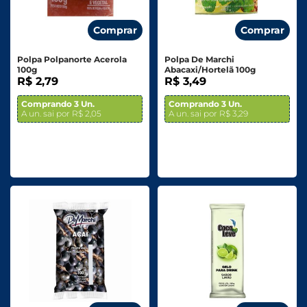
Comprar
Comprar
Polpa Polpanorte Acerola
Polpa De Marchi
100g
Abacaxi/Hortelã 100g
R$ 2,79
R$ 3,49
Comprando 3 Un.
Comprando 3 Un.
A un. sai por R$ 2,05
A un. sai por R$ 3,29