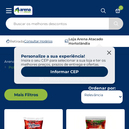
0
Loja Arena Atacado
Retirada
Consultar Horários
Hortolândia
Personalize a sua experiência!
Insira o seu CEP para selecionar a sua loja e ter os
Arena Atacado
Congelados
Sorvete , Açai E Polpa
melhores preços, prazos de entrega e ofertas.
Polpa E Fruta
Informar CEP
20
Produtos encontrados
Ordenar por:
Mais Filtros