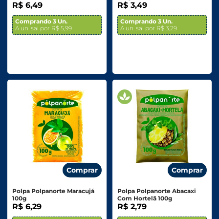
R$ 6,49
R$ 3,49
Comprando 3 Un.
Comprando 3 Un.
A un. sai por R$ 5,99
A un. sai por R$ 3,29
Comprar
Comprar
Polpa Polpanorte Maracujá
Polpa Polpanorte Abacaxi
100g
Com Hortelã 100g
R$ 6,29
R$ 2,79