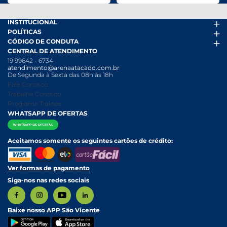
INSTITUCIONAL
POLÍTICAS
Arena Mais
CÓDIGO DE CONDUTA
Fácil Pra Pagar
Termos de uso
CENTRAL DE ATENDIMENTO
Ofertas
Política de Trocas e Devoluções
Código de conduta PDF
19 99642 - 6734
Folheto
Política de Privacidade
Canal de Denúncias
atendimento@arenaatacado.com.br
Nossas Lojas
Política Anticorrupção
Canal de Denúncias da Mulher
De Segunda à Sexta das 08h às 18h
Nossa História
Política de entrega e Retirada
Fale Conosco
Relatório Transparência Salarial
Política de Pagamento
Trabalhe Conosco
Programa Trainee
WHATSAPP DE OFERTAS
Aceitamos somente os seguintes cartões de crédito:
Ver formas de pagamento
Siga-nos nas redes sociais
Baixe nosso APP São Vicente