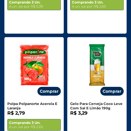
Comprando 3 Un.
Comprando 3 Un.
A un. sai por R$ 5,99
A un. sai por R$ 2,65
Comprar
Comprar
Polpa Polpanorte Acerola E
Gelo Para Cerveja Coco Leve
Laranja
Com Sal E Limão 190g
R$ 2,79
R$ 3,29
Comprando 3 Un.
A un. sai por R$ 2,65