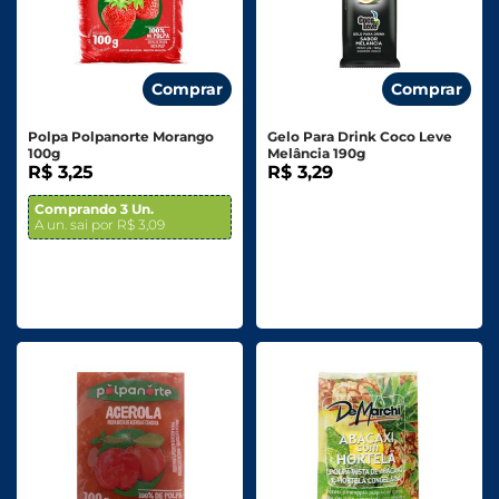
Comprar
Comprar
Polpa Polpanorte Morango
Gelo Para Drink Coco Leve
100g
Melância 190g
R$ 3,25
R$ 3,29
Comprando 3 Un.
A un. sai por R$ 3,09