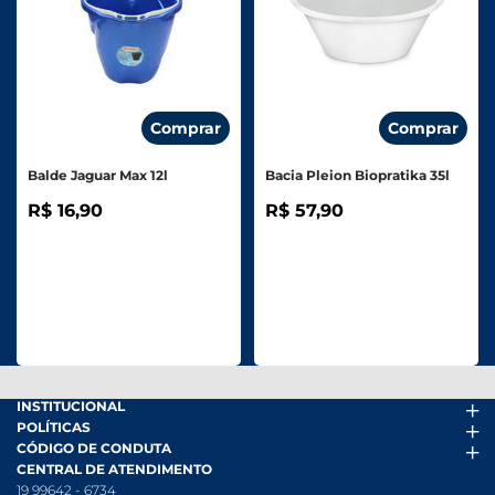
Comprar
Comprar
Balde Jaguar Max 12l
Bacia Pleion Biopratika 35l
R$ 16,90
R$ 57,90
INSTITUCIONAL
POLÍTICAS
Arena Mais
CÓDIGO DE CONDUTA
Fácil Pra Pagar
Termos de uso
CENTRAL DE ATENDIMENTO
Ofertas
Política de Trocas e Devoluções
Código de conduta PDF
19 99642 - 6734
Folheto
Política de Privacidade
Canal de Denúncias