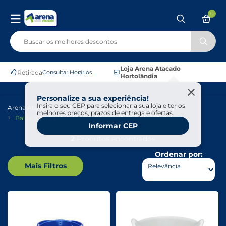
0
Loja Arena Atacado
Retirada
Consultar Horários
Hortolândia
Personalize a sua experiência!
Insira o seu CEP para selecionar a sua loja e ter os
Arena Atacado
Limpeza
Utensílios Para Limpeza
melhores preços, prazos de entrega e ofertas.
Balde E Bacia
Informar CEP
2
Produtos encontrados
Ordenar por:
Mais Filtros