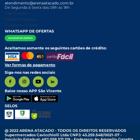
atendimento@arenaatacado.com.br
Nossas Lojas
Política Anticorrupção
Canal de Denúncias da Mulher
De Segunda à Sexta das 08h às 18h
Nossa História
Política de entrega e Retirada
Fale Conosco
Relatório Transparência Salarial
Política de Pagamento
Trabalhe Conosco
Programa Trainee
WHATSAPP DE OFERTAS
Aceitamos somente os seguintes cartões de crédito:
Ver formas de pagamento
Siga-nos nas redes sociais
Baixe nosso APP São Vicente
SELOS
@ 2022 ARENA ATACADO - TODOS OS DIREITOS RESERVADOS
Supermercados Cavicchiolli Ltda CNPJ: 43.259.548/0021-07 -
Inscrição Estadual: 482.058.571.119 - Endereço: Av Ampelio Gazetta,