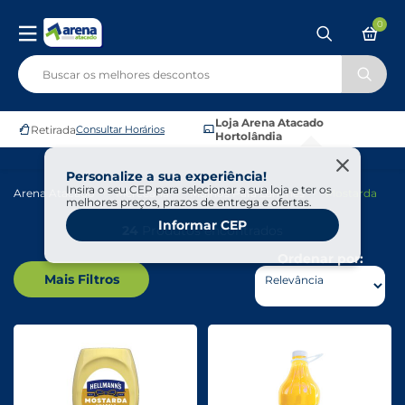
0
Loja Arena Atacado
Retirada
Consultar Horários
Hortolândia
Personalize a sua experiência!
Insira o seu CEP para selecionar a sua loja e ter os
Arena Atacado
Mercearia
Molhos Para Lanches
Mostarda
melhores preços, prazos de entrega e ofertas.
Informar CEP
24
Produtos encontrados
Ordenar por:
Mais Filtros