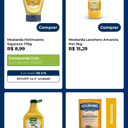
Comprar
Comprar
Mostarda Hellmanns
Mostarda Lanchero Amarela
Squeeze 170g
Pet 3kg
R$ 8,99
R$ 15,29
Comprando 3 Un.
A un. sai por R$ 8,59
A un. sai por
R$ 6,74
50%OFF na 2ª unidade