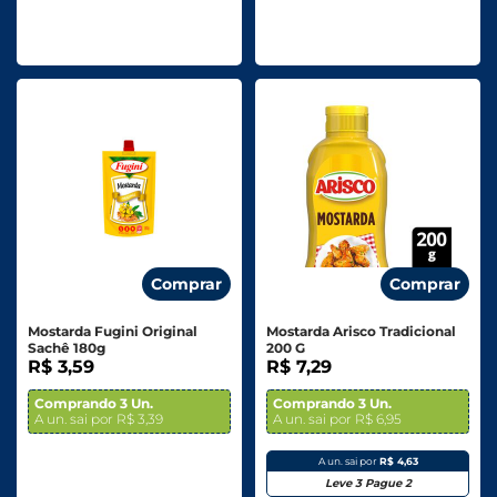
Comprar
Comprar
Mostarda Fugini Original
Mostarda Arisco Tradicional
Sachê 180g
200 G
R$ 3,59
R$ 7,29
Comprando 3 Un.
Comprando 3 Un.
A un. sai por R$ 3,39
A un. sai por R$ 6,95
A un. sai por
R$ 4,63
Leve 3 Pague 2