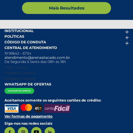
Mais Resultados
INSTITUCIONAL
POLÍTICAS
Arena Mais
CÓDIGO DE CONDUTA
Fácil Pra Pagar
Termos de uso
CENTRAL DE ATENDIMENTO
Ofertas
Política de Trocas e Devoluções
Código de conduta PDF
19 99642 - 6734
Folheto
Política de Privacidade
Canal de Denúncias
atendimento@arenaatacado.com.br
Nossas Lojas
Política Anticorrupção
Canal de Denúncias da Mulher
De Segunda à Sexta das 08h às 18h
Nossa História
Política de entrega e Retirada
Fale Conosco
Relatório Transparência Salarial
Política de Pagamento
Trabalhe Conosco
Programa Trainee
WHATSAPP DE OFERTAS
Aceitamos somente os seguintes cartões de crédito:
Ver formas de pagamento
Siga-nos nas redes sociais