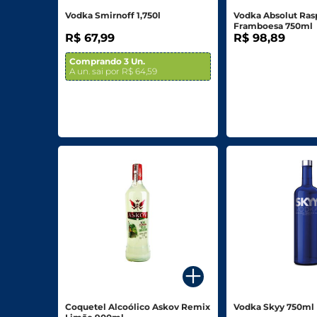
Vodka Smirnoff 1,750l
Vodka Absolut Ras
Framboesa 750ml
R$ 67,99
R$ 98,89
Comprando 3 Un.
A un. sai por R$ 64,59
Coquetel Alcoólico Askov Remix
Vodka Skyy 750ml