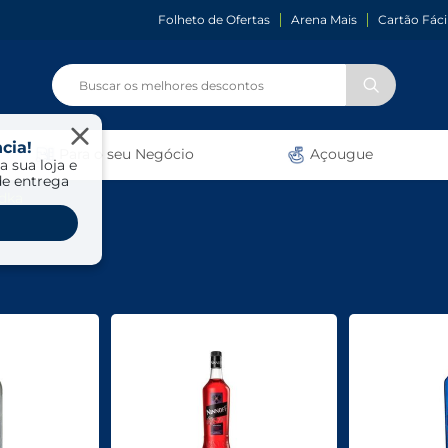
Folheto de Ofertas
Arena Mais
Cartão Fáci
cia!
Para o seu Negócio
Açougue
a sua loja e
de entrega
dka