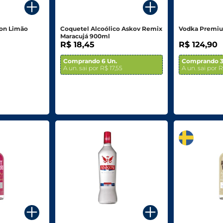
ron Limão
Coquetel Alcoólico Askov Remix
Vodka Premiu
Maracujá 900ml
R$ 18,45
R$ 124,90
Comprando 6 Un.
Comprando 3
A un. sai por R$ 17,55
A un. sai por R