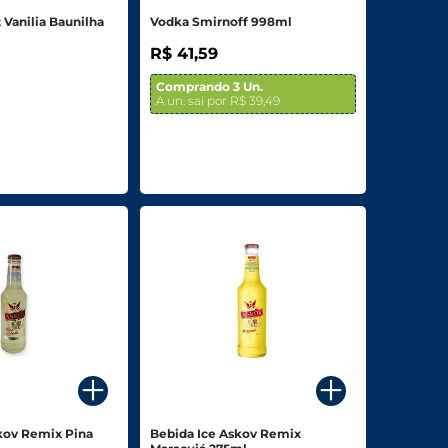
 Vanilia Baunilha
Vodka Smirnoff 998ml
R$ 41,59
Comprando 3 Un.
A un. sai por R$ 39,49
kov Remix Pina
Bebida Ice Askov Remix