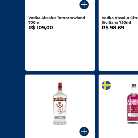
Biscoitos E Salgadinhos
Vodka Absolut Tomorrowland
Vodka Absolut Cit
Doces E Sobremesas
700ml
Siciliano 750ml
R$ 109,00
R$ 98,89
Padaria
Saudáveis E Ôrganicos
Bazar E Utilidades