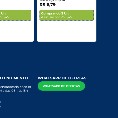
Maracujá 275ml
R$ 6,79
 Un.
Comprando 3 Un.
R$ 6,45
A un. sai por R$ 6,45
 ATENDIMENTO
WHATSAPP DE OFERTAS
enaatacado.com.br
ta das 08h às 18h
o
e