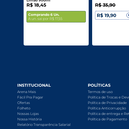
Limão 900ml
R$ 18,45
R$ 35,90
Comprando 6 Un.
R$ 19,90
A un. sai por R$ 17,55
INSTITUCIONAL
POLÍTICAS
Arena Mais
Termos de uso
Fácil Pra Pagar
Política de Trocas e De
Ofertas
Política de Privacidade
Folheto
Política Anticorrupção
Nossas Lojas
Política de entrega e Re
Nossa História
Política de Pagamento
Relatório Transparência Salarial