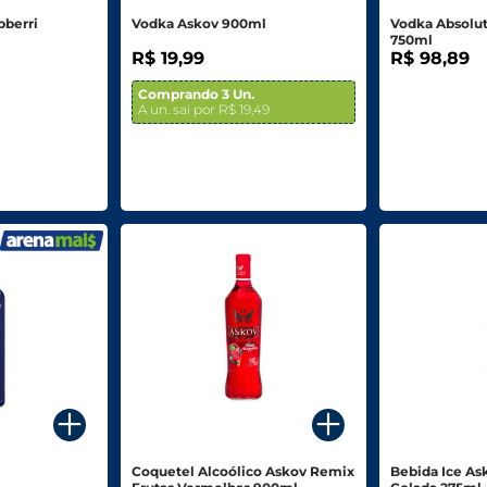
pberri
Vodka Askov 900ml
Vodka Absolut
750ml
R$ 19,99
R$ 98,89
Comprando 3 Un.
A un. sai por R$ 19,49
Coquetel Alcoólico Askov Remix
Bebida Ice As