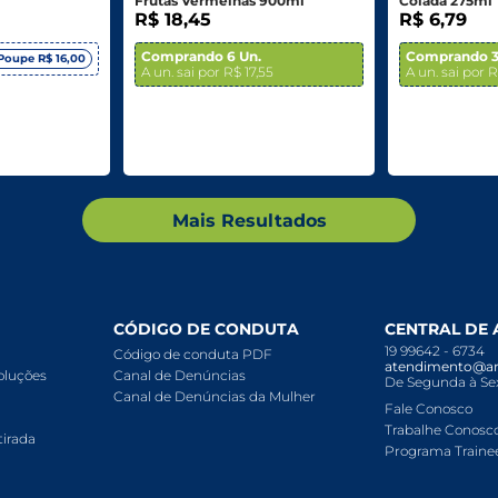
Frutas Vermelhas 900ml
Colada 275ml
R$ 18,45
R$ 6,79
Comprando 6 Un.
Comprando 3
Poupe R$ 16,00
A un. sai por R$ 17,55
A un. sai por 
Mais Resultados
CÓDIGO DE CONDUTA
CENTRAL DE
19 99642 - 6734
Código de conduta PDF
atendimento@ar
voluções
Canal de Denúncias
De Segunda à Sex
Canal de Denúncias da Mulher
Fale Conosco
Trabalhe Conosc
tirada
Programa Traine