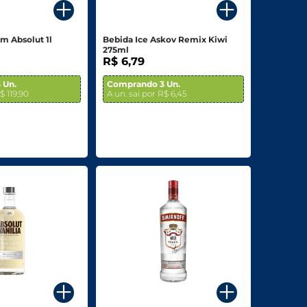
m Absolut 1l
Bebida Ice Askov Remix Kiwi
275ml
R$ 6,79
 Un.
Comprando 3 Un.
$ 119,90
A un. sai por R$ 6,45