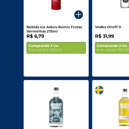
Para o seu Negócio
Departamentos
Bebida Ice Askov Remix Frutas
Vodka Orloff 1l
Vermelhas 275ml
Mercearia
R$ 6,79
R$ 31,99
Bebidas
Comprando 3 Un.
Comprando 3 Un.
A un. sai por R$ 6,45
A un. sai por R$ 29
Bebidas Alcoólicas
Hortifruti
Carnes, Aves E Peixes
Frios E Laticínios
Congelados
Higiene E Beleza
Limpeza