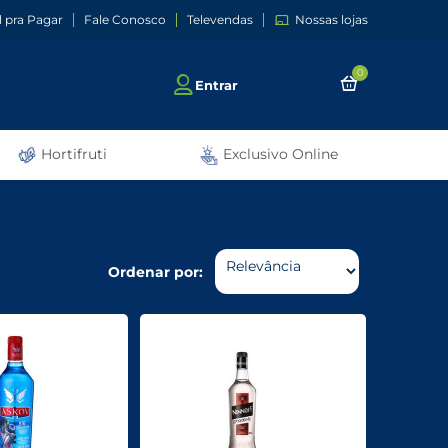
l pra Pagar
Fale Conosco
Televendas
Nossas lojas
0
Entrar
Hortifruti
Exclusivo Online
Ordenar por: