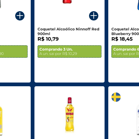
Coquetel Alcoólico Ninnoff Red
Coquetel Alc
900ml
Blueberry 90
R$ 10,79
R$ 18,45
Comprando 3 Un.
Comprando 6
,90
A un. sai por R$ 10,29
A un. sai por R