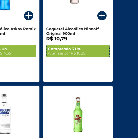
oólico Askov Remix
Coquetel Alcoólico Ninnoff
0ml
Original 900ml
R$ 10,79
 Un.
Comprando 3 Un.
$ 17,55
A un. sai por R$ 10,29