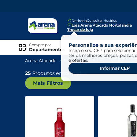
Retirada
Consultar Horários
Loja Arena Atacado Hortolândia
Trocar de loja
Personalize a sua experiên
Compre por
Ofertas
Departamentos
Insira o seu CEP para selecionar 
ter os melhores preços, prazos 
e ofertas.
Arena Atacado
Bebidas Alcoólicas
Vodka
Vo
Especiais
Informar CEP
Exclusivo Online
25
Produtos encontrados
Mais Filtros
Ofertas
Ofertas Arena Mais
Ofertas Cartão Fácil pra Pagar
Mundo Infantil
Mundo Pet