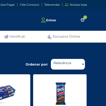
l pra Pagar
Fale Conosco
Televendas
Nossas lojas
0
Entrar
Hortifruti
Exclusivo Online
Ordenar por: