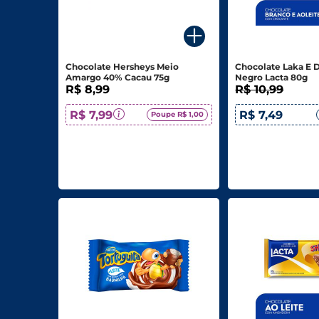
Para o seu Negócio
Departamentos
Chocolate Hersheys Meio
Chocolate Laka E 
Amargo 40% Cacau 75g
Negro Lacta 80g
Mercearia
R$ 8,99
R$ 10,99
Bebidas
R$ 7,99
R$ 7,49
Poupe R$ 1,00
Bebidas Alcoólicas
Hortifruti
Carnes, Aves E Peixes
Frios E Laticínios
Congelados
Higiene E Beleza
Limpeza