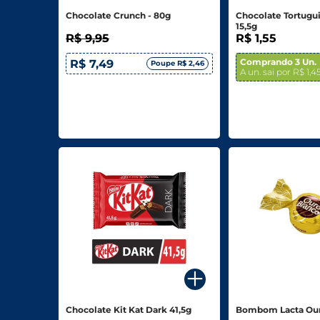
Chocolate Crunch - 80g
Chocolate Tortugui
15,5g
R$ 9,95
R$ 1,55
Comprando 3 Un.
R$ 7,49
Poupe R$ 2,46
A un. sai por R$ 1,4
Chocolate Kit Kat Dark 41,5g
Bombom Lacta Our