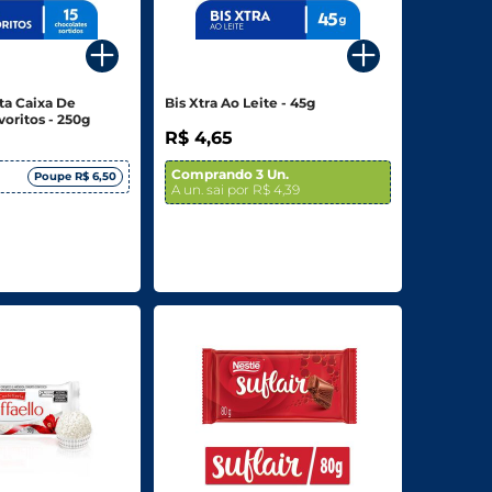
ta Caixa De
Bis Xtra Ao Leite - 45g
oritos - 250g
R$ 4,65
Comprando 3 Un.
Poupe R$ 6,50
A un. sai por R$ 4,39