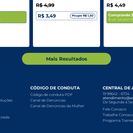
R$ 4,99
R$ 4,49
Comprando 3
R$ 3,49
Poupe R$ 1,50
9
A un. sai por 
Mais Resultados
CÓDIGO DE CONDUTA
CENTRAL DE
19 99642 - 6734
Código de conduta PDF
atendimento@ar
voluções
Canal de Denúncias
De Segunda à Sex
Canal de Denúncias da Mulher
Fale Conosco
Trabalhe Conosc
tirada
Programa Traine