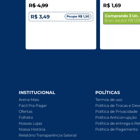
R$ 4,99
R$ 1,69
Comprando 3 Un.
R$ 3,49
Poupe R$ 1,50
A un. sai por R$ 1,5
INSTITUCIONAL
POLÍTICAS
Arena Mais
Termos de uso
Fácil Pra Pagar
Política de Trocas e De
Ofertas
Política de Privacidade
Folheto
Política Anticorrupção
Nossas Lojas
Política de entrega e Re
Nossa História
Política de Pagamento
Relatório Transparência Salarial