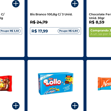
 C/
Bis Branco 100,8g C/ 3 Unid.
Chocolate Ferr
0g
Unid. 30gr
R$ 24,79
R$ 8,59
Comprando 3
R$ 17,99
Poupe R$ 3,50
Poupe R$ 6,80
A un. sai por R