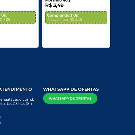
Morango 40g
R$ 3,49
 Un.
Comprando 3 Un.
R$ 4,25
A un. sai por R$ 3,29
 ATENDIMENTO
WHATSAPP DE OFERTAS
enaatacado.com.br
ta das 08h às 18h
o
e