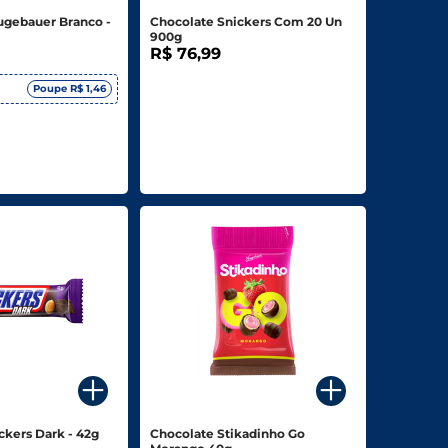
ugebauer Branco -
Chocolate Snickers Com 20 Un
900g
R$ 76,99
Poupe R$ 1,46
ckers Dark - 42g
Chocolate Stikadinho Go