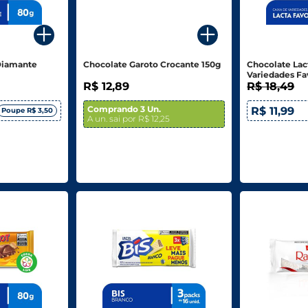
Diamante
Chocolate Garoto Crocante 150g
Chocolate Lac
Variedades Fav
R$ 12,89
R$ 18,49
Comprando 3 Un.
R$ 11,99
Poupe R$ 3,50
A un. sai por R$ 12,25