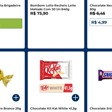
ta Brigadeiro
Bombom Lollo Recheio Leite
Chocolate Ne
Maltado Com 30 Un 840g
80g
R$ 75,90
R$ 6,45
R$ 4,99
5
o Branco 20g
Chocolate Kit Kat White 41,5g
Chocolate Sni