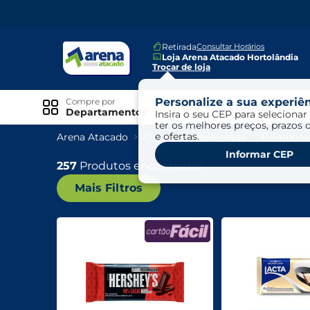
Retirada
Consultar Horários
Loja Arena Atacado Hortolândia
Trocar de loja
Personalize a sua experiên
Compre por
Ofertas
Departamentos
Insira o seu CEP para selecionar 
ter os melhores preços, prazos 
e ofertas.
Arena Atacado
Doces E Sobremesas
Bombons 
Especiais
Informar CEP
Exclusivo Online
257
Produtos encontrados
Mais Filtros
Ofertas
Ofertas Arena Mais
Ofertas Cartão Fácil pra Pagar
Mundo Infantil
Mundo Pet