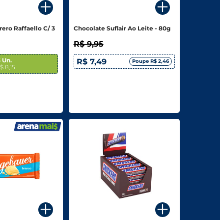
ero Raffaello C/ 3
Chocolate Suflair Ao Leite - 80g
R$ 9,95
 Un.
R$ 7,49
Poupe R$ 2,46
$ 8,15