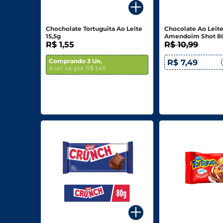
Biscoitos E Salgadinhos
Chocholate Tortuguita Ao Leite
Chocolate Ao Leite
Doces E Sobremesas
15,5g
Amendoim Shot 8
R$ 1,55
R$ 10,99
Padaria
Comprando 3 Un.
R$ 7,49
A un. sai por R$ 1,45
Saudáveis E Ôrganicos
Bazar E Utilidades