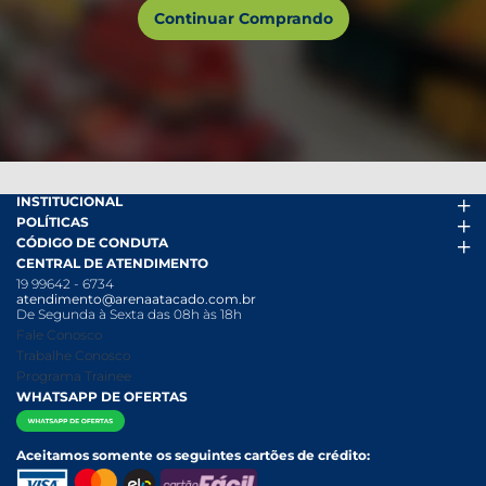
Continuar Comprando
INSTITUCIONAL
POLÍTICAS
Arena Mais
CÓDIGO DE CONDUTA
Fácil Pra Pagar
Termos de uso
CENTRAL DE ATENDIMENTO
Ofertas
Política de Trocas e Devoluções
Código de conduta PDF
19 99642 - 6734
Folheto
Política de Privacidade
Canal de Denúncias
atendimento@arenaatacado.com.br
Nossas Lojas
Política Anticorrupção
Canal de Denúncias da Mulher
De Segunda à Sexta das 08h às 18h
Nossa História
Política de entrega e Retirada
Fale Conosco
Relatório Transparência Salarial
Política de Pagamento
Trabalhe Conosco
Programa Trainee
WHATSAPP DE OFERTAS
Aceitamos somente os seguintes cartões de crédito: