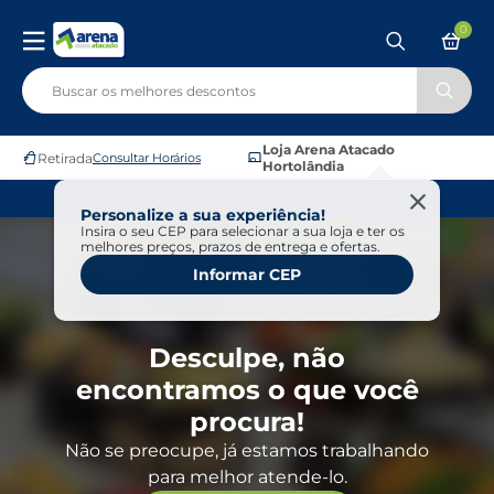
0
Loja Arena Atacado
Retirada
Consultar Horários
Hortolândia
Personalize a sua experiência!
Insira o seu CEP para selecionar a sua loja e ter os
melhores preços, prazos de entrega e ofertas.
Informar CEP
Desculpe, não
encontramos o que você
procura!
Não se preocupe, já estamos trabalhando
para melhor atende-lo.