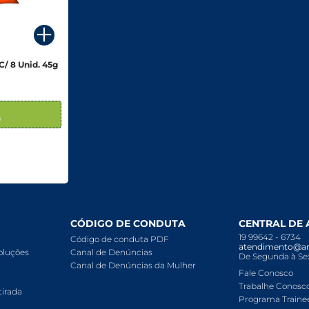
C/ 8 Unid. 45g
9
CÓDIGO DE CONDUTA
CENTRAL DE
19 99642 - 6734
Código de conduta PDF
atendimento@ar
voluções
Canal de Denúncias
De Segunda à Sex
Canal de Denúncias da Mulher
Fale Conosco
Trabalhe Conosc
tirada
Programa Traine