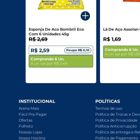
Para o seu Negócio
Departamentos
Esponja De Aco Bombril Eco
Lã De Aço Assolan 
Com 6 Unidades 45g
Mercearia
R$ 2,69
R$ 1,69
Bebidas
Comprando 6 Un.
R$ 2,59
Poupe R$ 0,10
A un. sai por R$ 1,5
Comprando 6 Un.
Bebidas Alcoólicas
A un. sai por R$ 2,49
Hortifruti
Carnes, Aves E Peixes
Frios E Laticínios
INSTITUCIONAL
POLÍTICAS
Arena Mais
Termos de uso
Congelados
Fácil Pra Pagar
Política de Trocas e De
Ofertas
Política de Privacidade
Higiene E Beleza
Folheto
Política Anticorrupção
Nossas Lojas
Política de entrega e Re
Limpeza
Nossa História
Política de Pagamento