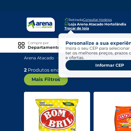
Retirada
Consultar Horários
Loja Arena Atacado Hortolândia
Trocar de loja
Personalize a sua experiên
Compre por
Ofertas
Departamentos
Insira o seu CEP para selecionar 
ter os melhores preços, prazos 
e ofertas.
Arena Atacado
Limpeza
Lava Louça E Desengo
Especiais
Informar CEP
Exclusivo Online
2
Produtos encontrados
Mais Filtros
Ofertas
Ofertas Arena Mais
Ofertas Cartão Fácil pra Pagar
Mundo Infantil
Mundo Pet