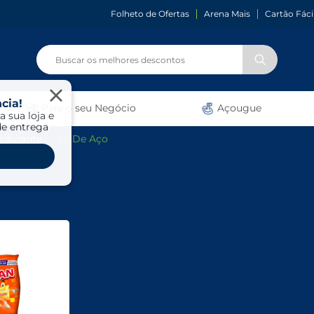
Folheto de Ofertas
Arena Mais
Cartão Fáci
cia!
Para o seu Negócio
Açougue
a sua loja e
de entrega
rdurante
La De Aço