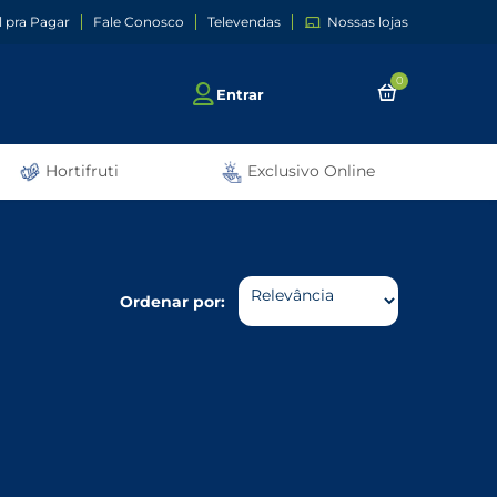
l pra Pagar
Fale Conosco
Televendas
Nossas lojas
0
Entrar
Hortifruti
Exclusivo Online
Ordenar por: