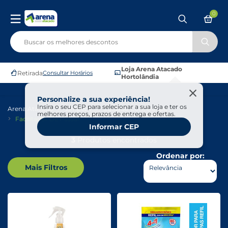
0
Loja Arena Atacado
Retirada
Consultar Horários
Hortolândia
Personalize a sua experiência!
Insira o seu CEP para selecionar a sua loja e ter os
Arena Atacado
Limpeza
Cuidado Com Roupa
melhores preços, prazos de entrega e ofertas.
Facilitador De Passar
Informar CEP
3
Produtos encontrados
Ordenar por:
Mais Filtros