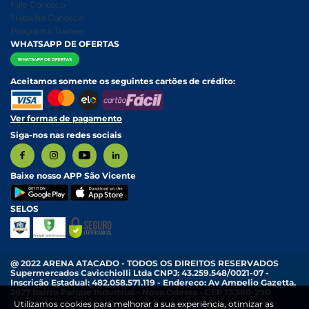
Nossa História
Política de entrega e Retirada
Fale Conosco
Relatório Transparência Salarial
Política de Pagamento
Trabalhe Conosco
Programa Trainee
WHATSAPP DE OFERTAS
Aceitamos somente os seguintes cartões de crédito:
Ver formas de pagamento
Siga-nos nas redes sociais
Baixe nosso APP São Vicente
SELOS
@ 2022 ARENA ATACADO - TODOS OS DIREITOS RESERVADOS
Supermercados Cavicchiolli Ltda CNPJ: 43.259.548/0021-07 -
Inscrição Estadual: 482.058.571.119 - Endereço: Av Ampelio Gazetta,
2827 Bairro Parque Industrial - Nova Odessa - CEP 13.380-290
Utilizamos cookies para melhorar a sua experiência, otimizar as
Os preços e condições exibidas nesta loja online são válidos