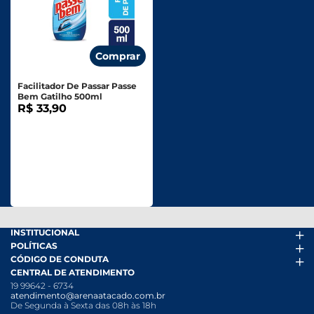
Comprar
Facilitador De Passar Passe
Bem Gatilho 500ml
R$ 33,90
INSTITUCIONAL
POLÍTICAS
Arena Mais
CÓDIGO DE CONDUTA
Fácil Pra Pagar
Termos de uso
CENTRAL DE ATENDIMENTO
Ofertas
Política de Trocas e Devoluções
Código de conduta PDF
19 99642 - 6734
Folheto
Política de Privacidade
Canal de Denúncias
atendimento@arenaatacado.com.br
Nossas Lojas
Política Anticorrupção
Canal de Denúncias da Mulher
De Segunda à Sexta das 08h às 18h