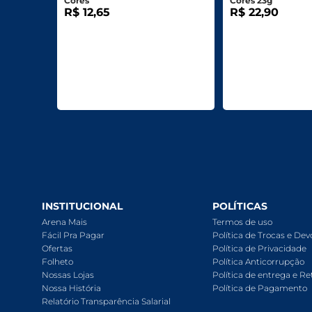
Cores
Cores 23g
R$ 12,65
R$ 22,90
INSTITUCIONAL
POLÍTICAS
Arena Mais
Termos de uso
Fácil Pra Pagar
Política de Trocas e De
Ofertas
Política de Privacidade
Folheto
Política Anticorrupção
Nossas Lojas
Política de entrega e Re
Nossa História
Política de Pagamento
Relatório Transparência Salarial