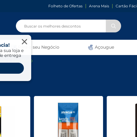
Folheto de Ofertas
Arena Mais
Cartão Fáci
cia!
Para o seu Negócio
Açougue
a sua loja e
de entrega
lar E Escritório