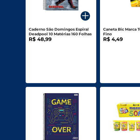
Para o seu Negócio
Departamentos
Caderno São Domingos Espiral
Caneta Bic Marca 
Deadpool 10 Matérias 160 Folhas
Fino
Mercearia
R$ 48,99
R$ 4,49
Bebidas
Bebidas Alcoólicas
Hortifruti
Carnes, Aves E Peixes
Frios E Laticínios
Congelados
Higiene E Beleza
Limpeza