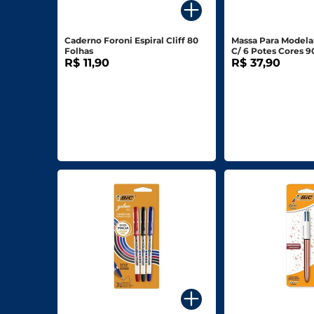
Biscoitos E Salgadinhos
Caderno Foroni Espiral Cliff 80
Massa Para Modelar
Doces E Sobremesas
Folhas
C/ 6 Potes Cores 
R$ 11,90
R$ 37,90
Padaria
Saudáveis E Ôrganicos
Bazar E Utilidades