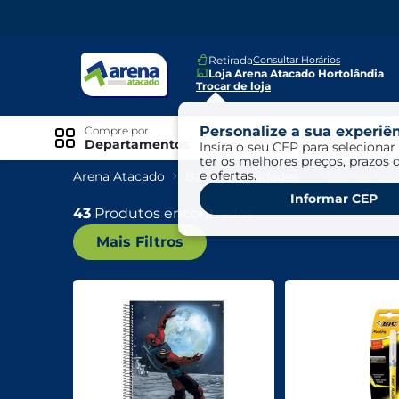
Retirada
Consultar Horários
Loja Arena Atacado Hortolândia
Trocar de loja
Personalize a sua experiên
Compre por
Ofertas
Departamentos
Insira o seu CEP para selecionar 
ter os melhores preços, prazos 
e ofertas.
Arena Atacado
Bazar E Utilidades
Material Esco
Especiais
Informar CEP
Exclusivo Online
43
Produtos encontrados
Mais Filtros
Ofertas
Ofertas Arena Mais
Ofertas Cartão Fácil pra Pagar
Mundo Infantil
Mundo Pet