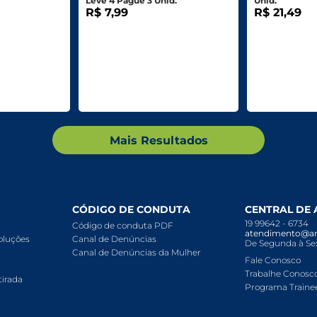
Leve 4 Pague 3 Unid.
Unid.
R$ 7,99
R$ 21,49
Mais Resultados
CÓDIGO DE CONDUTA
CENTRAL DE
19 99642 - 6734
Código de conduta PDF
atendimento@ar
voluções
Canal de Denúncias
De Segunda à Sex
Canal de Denúncias da Mulher
Fale Conosco
Trabalhe Conosc
tirada
Programa Traine