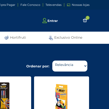
l pra Pagar
Fale Conosco
Televendas
Nossas lojas
0
Entrar
Hortifruti
Exclusivo Online
Ordenar por: