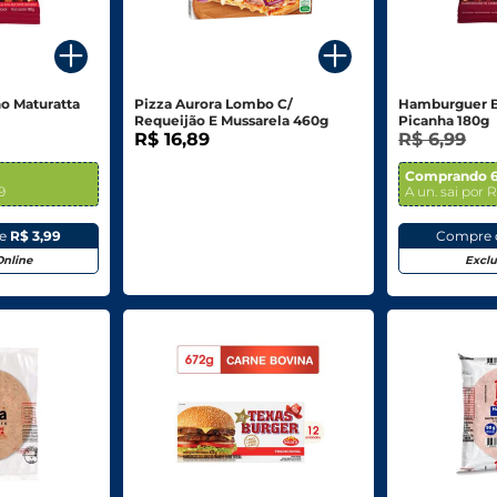
o Maturatta
Pizza Aurora Lombo C/
Hamburguer B
Requeijão E Mussarela 460g
Picanha 180g
R$ 16,89
R$ 6,99
Comprando 6
9
A un. sai por 
ne
R$ 3,99
Compre 
Online
Exclu