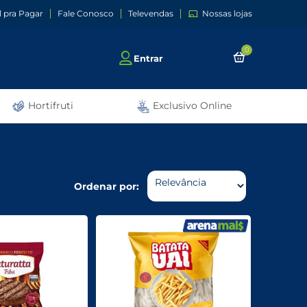
l pra Pagar
Fale Conosco
Televendas
Nossas lojas
0
Entrar
Hortifruti
Exclusivo Online
Ordenar por: