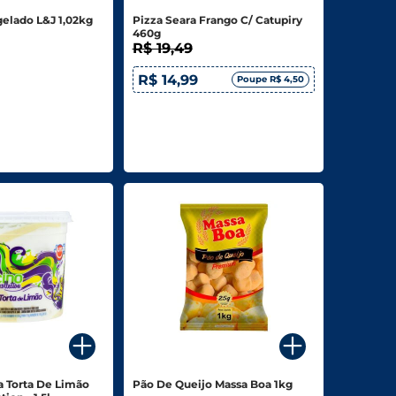
elado L&J 1,02kg
Pizza Seara Frango C/ Catupiry
460g
R$ 19,49
R$ 14,99
Poupe R$ 4,50
a Torta De Limão
Pão De Queijo Massa Boa 1kg