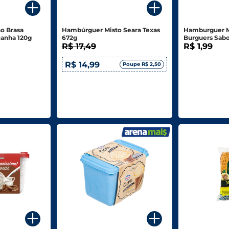
o Brasa
Hambúrguer Misto Seara Texas
Hamburguer M
canha 120g
672g
Burguers Sabo
R$ 17,49
R$ 1,99
R$ 14,99
Poupe R$ 2,50