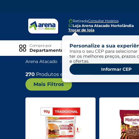
Retirada
Consultar Horários
Loja Arena Atacado Hortolândia
Trocar de loja
Personalize a sua experiên
Compre por
Ofertas
Departamentos
Insira o seu CEP para selecionar 
ter os melhores preços, prazos 
e ofertas.
Arena Atacado
Congelados
Especiais
Informar CEP
Exclusivo Online
270
Produtos encontrados
Mais Filtros
Ofertas
Ofertas Arena Mais
Ofertas Cartão Fácil pra Pagar
Mundo Infantil
Mundo Pet