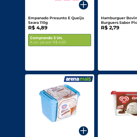
Biscoitos E Salgadinhos
Empanado Presunto E Queijo
Hamburguer Bovin
Doces E Sobremesas
Seara 110g
Burguers Sabor Pi
R$ 4,89
R$ 2,79
Padaria
Comprando 3 Un.
A un. sai por R$ 4,69
Saudáveis E Ôrganicos
Bazar E Utilidades