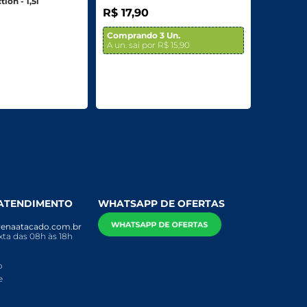
ion - 1,5l
R$ 17,90
Comprando 3 Un.
A un. sai por R$ 15,90
 ATENDIMENTO
WHATSAPP DE OFERTAS
enaatacado.com.br
ta das 08h às 18h
o
e