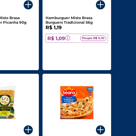
isto Brasa
Hamburguer Misto Brasa
r Picanha 90g
Burguers Tradicional 56g
R$ 1,19
R$ 1,09
Poupe R$ 0,10