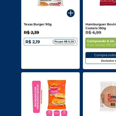
Para o seu Negócio
Departamentos
Texas Burger 90g
Hamburguer Bovin
Costela 180g
Mercearia
R$ 2,39
R$ 6,99
Bebidas
Comprando 6 Un.
R$ 2,19
Poupe R$ 0,20
A un. sai por R$ 4,9
Bebidas Alcoólicas
Compre onli
Hortifruti
Exclusivo 
Carnes, Aves E Peixes
Frios E Laticínios
Congelados
Higiene E Beleza
Limpeza