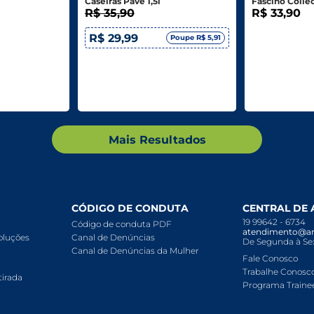
Caseiras Pavê 1,5l
Fascino Collect
R$ 35,90
R$ 33,90
R$ 29,99
Poupe R$ 5,91
Mais Resultados
CÓDIGO DE CONDUTA
CENTRAL DE
19 99642 - 6734
Código de conduta PDF
atendimento@ar
voluções
Canal de Denúncias
De Segunda à Sex
Canal de Denúncias da Mulher
Fale Conosco
Trabalhe Conosc
tirada
Programa Traine