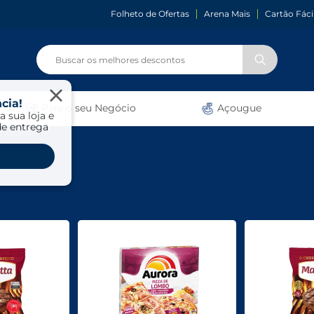
Folheto de Ofertas
Arena Mais
Cartão Fáci
cia!
Para o seu Negócio
Açougue
a sua loja e
de entrega