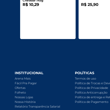
Cheddar 145g
R$ 10,29
R$ 25,90
INSTITUCIONAL
POLÍTICAS
Arena Mais
Termos de uso
Fácil Pra Pagar
Política de Trocas e De
Ofertas
Política de Privacidade
Folheto
Política Anticorrupção
Nossas Lojas
Política de entrega e Re
Nossa História
Política de Pagamento
Relatório Transparência Salarial