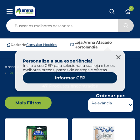
0
Loja Arena Atacado
Retirada
Consultar Horários
Hortolândia
Personalize a sua experiência!
Insira o seu CEP para selecionar a sua loja e ter os
Arena Atacado
Limpeza
Cuidado Com A Casa
melhores preços, prazos de entrega e ofertas.
Purificador De Ar
Informar CEP
47
Produtos encontrados
Ordenar por:
Mais Filtros