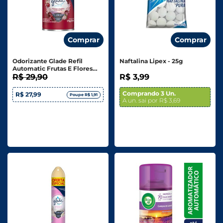
Comprar
Comprar
Odorizante Glade Refil
Naftalina Lipex - 25g
Automatic Frutas E Flores
Vibrantes Oferta Especial
R$ 29,90
R$ 3,99
269ml
Comprando 3 Un.
R$ 27,99
Poupe R$ 1,91
A un. sai por R$ 3,69