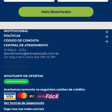
Mais Resultados
INSTITUCIONAL
POLÍTICAS
Arena Mais
CÓDIGO DE CONDUTA
Fácil Pra Pagar
Termos de uso
CENTRAL DE ATENDIMENTO
Ofertas
Política de Trocas e Devoluções
Código de conduta PDF
19 99642 - 6734
Folheto
Política de Privacidade
Canal de Denúncias
atendimento@arenaatacado.com.br
Nossas Lojas
Política Anticorrupção
Canal de Denúncias da Mulher
De Segunda à Sexta das 08h às 18h
Nossa História
Política de entrega e Retirada
Fale Conosco
Relatório Transparência Salarial
Política de Pagamento
Trabalhe Conosco
Programa Trainee
WHATSAPP DE OFERTAS
Aceitamos somente os seguintes cartões de crédito:
Ver formas de pagamento
Siga-nos nas redes sociais