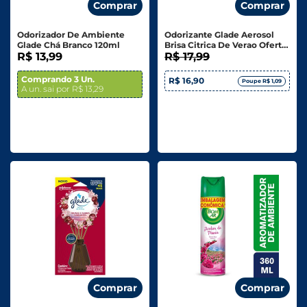
Comprar
Comprar
Odorizador De Ambiente
Odorizante Glade Aerosol
Glade Chá Branco 120ml
Brisa Citrica De Verao Oferta
R$ 13,99
Especial 360ml
R$ 17,99
Comprando 3 Un.
R$ 16,90
Poupe R$ 1,09
A un. sai por R$ 13,29
Comprar
Comprar