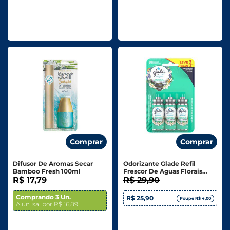
Comprar
Comprar
Difusor De Aromas Secar
Odorizante Glade Refil
Bamboo Fresh 100ml
Frescor De Aguas Florais
R$ 17,79
Leve 3 Pague 2
R$ 29,90
Comprando 3 Un.
R$ 25,90
Poupe R$ 4,00
A un. sai por R$ 16,89