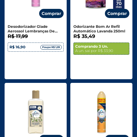
Comprar
Comprar
Desodorizador Glade
Odorizante Bom Ar Refil
Aerossol Lembranças De
Automático Lavanda 250ml
Infância 360ml Oferta
R$ 17,99
R$ 35,49
Especial
Comprando 3 Un.
R$ 16,90
Poupe R$ 1,09
A un. sai por R$ 33,90