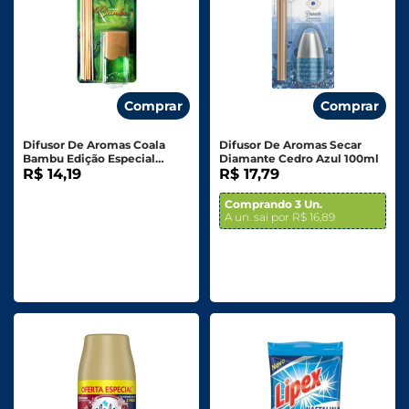
Comprar
Comprar
Difusor De Aromas Coala
Difusor De Aromas Secar
Bambu Edição Especial
Diamante Cedro Azul 100ml
100ml
R$ 14,19
R$ 17,79
Comprando 3 Un.
A un. sai por R$ 16,89