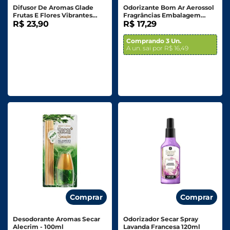
Difusor De Aromas Glade
Odorizante Bom Ar Aerossol
Frutas E Flores Vibrantes
Fragrâncias Embalagem
100ml
R$ 23,90
Econômica - 360ml
R$ 17,29
Comprando 3 Un.
A un. sai por R$ 16,49
Comprar
Comprar
Desodorante Aromas Secar
Odorizador Secar Spray
Alecrim - 100ml
Lavanda Francesa 120ml