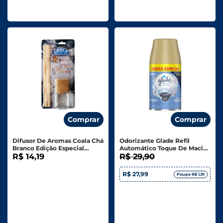
Comprar
Comprar
Difusor De Aromas Coala Chá
Odorizante Glade Refil
Branco Edição Especial
Automático Toque De Maciez
100ml
R$ 14,19
Oferta Especial 269ml
R$ 29,90
R$ 27,99
Poupe R$ 1,91