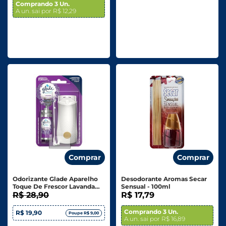
Comprando 3 Un.
A un. sai por R$ 12,29
Comprar
Comprar
Odorizante Glade Aparelho
Desodorante Aromas Secar
Toque De Frescor Lavanda
Sensual - 100ml
12ml
R$ 28,90
R$ 17,79
Comprando 3 Un.
R$ 19,90
Poupe R$ 9,00
A un. sai por R$ 16,89