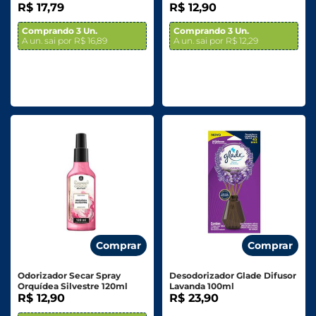
R$ 17,79
R$ 12,90
Comprando 3 Un.
Comprando 3 Un.
A un. sai por R$ 16,89
A un. sai por R$ 12,29
Comprar
Comprar
Odorizador Secar Spray
Desodorizador Glade Difusor
Orquídea Silvestre 120ml
Lavanda 100ml
R$ 12,90
R$ 23,90