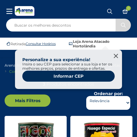
0
Loja Arena Atacado
Retirada
Consultar Horários
Hortolândia
Personalize a sua experiência!
Insira o seu CEP para selecionar a sua loja e ter os
Arena Atacado
Doces E Sobremesas
Doces E Compotas
melhores preços, prazos de entrega e ofertas.
Compotas
Informar CEP
3
Produtos encontrados
Ordenar por:
Mais Filtros