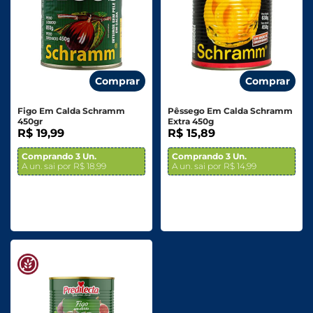
Comprar
Comprar
Figo Em Calda Schramm
Pêssego Em Calda Schramm
450gr
Extra 450g
R$ 19,99
R$ 15,89
Comprando 3 Un.
Comprando 3 Un.
A un. sai por R$ 18,99
A un. sai por R$ 14,99