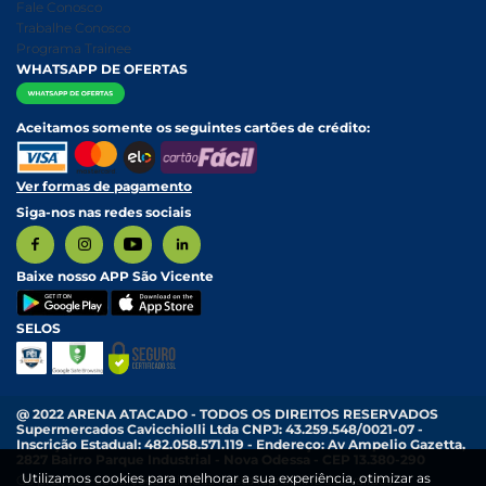
Nossa História
Política de entrega e Retirada
Fale Conosco
Relatório Transparência Salarial
Política de Pagamento
Trabalhe Conosco
Programa Trainee
WHATSAPP DE OFERTAS
Aceitamos somente os seguintes cartões de crédito:
Ver formas de pagamento
Siga-nos nas redes sociais
Baixe nosso APP São Vicente
SELOS
@ 2022 ARENA ATACADO - TODOS OS DIREITOS RESERVADOS
Supermercados Cavicchiolli Ltda CNPJ: 43.259.548/0021-07 -
Inscrição Estadual: 482.058.571.119 - Endereço: Av Ampelio Gazetta,
2827 Bairro Parque Industrial - Nova Odessa - CEP 13.380-290
Utilizamos cookies para melhorar a sua experiência, otimizar as
Os preços e condições exibidas nesta loja online são válidos