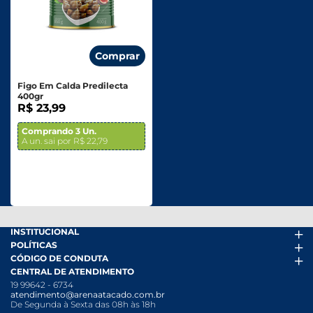
Comprar
Figo Em Calda Predilecta
400gr
R$ 23,99
Comprando 3 Un.
A un. sai por R$ 22,79
INSTITUCIONAL
POLÍTICAS
Arena Mais
CÓDIGO DE CONDUTA
Fácil Pra Pagar
Termos de uso
CENTRAL DE ATENDIMENTO
Ofertas
Política de Trocas e Devoluções
Código de conduta PDF
19 99642 - 6734
Folheto
Política de Privacidade
Canal de Denúncias
atendimento@arenaatacado.com.br
Nossas Lojas
Política Anticorrupção
Canal de Denúncias da Mulher
De Segunda à Sexta das 08h às 18h