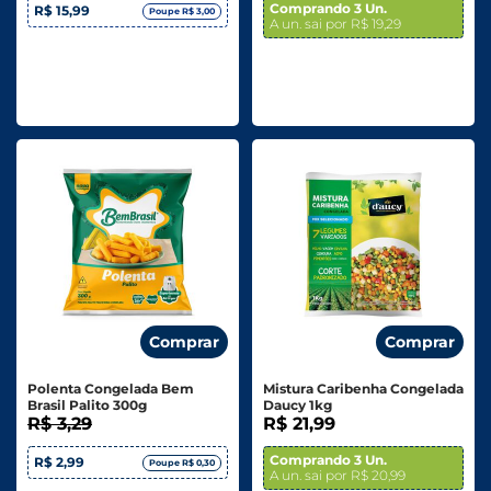
Comprando 3 Un.
R$ 15,99
Poupe R$ 3,00
A un. sai por R$ 19,29
Comprar
Comprar
Polenta Congelada Bem
Mistura Caribenha Congelada
Brasil Palito 300g
Daucy 1kg
R$ 3,29
R$ 21,99
Comprando 3 Un.
R$ 2,99
Poupe R$ 0,30
A un. sai por R$ 20,99