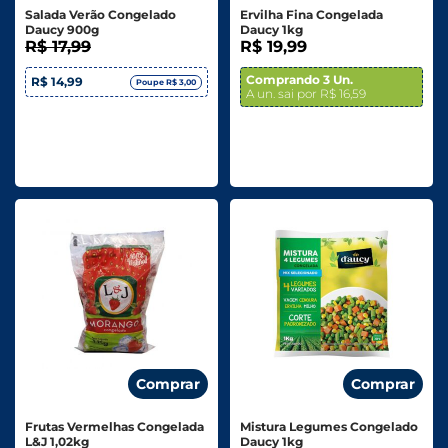
Salada Verão Congelado
Ervilha Fina Congelada
Daucy 900g
Daucy 1kg
R$ 17,99
R$ 19,99
Comprando 3 Un.
R$ 14,99
Poupe R$ 3,00
A un. sai por R$ 16,59
Comprar
Comprar
Frutas Vermelhas Congelada
Mistura Legumes Congelado
L&J 1,02kg
Daucy 1kg