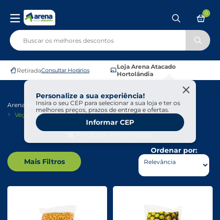
0
Loja Arena Atacado
Retirada
Consultar Horários
Hortolândia
Personalize a sua experiência!
Insira o seu CEP para selecionar a sua loja e ter os
Arena Atacado
Congelados
Vegetais Congelados
melhores preços, prazos de entrega e ofertas.
Vegetais Diversos
Informar CEP
16
Produtos encontrados
Ordenar por:
Mais Filtros