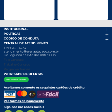
INSTITUCIONAL
POLÍTICAS
Arena Mais
CÓDIGO DE CONDUTA
Fácil Pra Pagar
Termos de uso
CENTRAL DE ATENDIMENTO
Ofertas
Política de Trocas e Devoluções
Código de conduta PDF
19 99642 - 6734
Folheto
Política de Privacidade
Canal de Denúncias
atendimento@arenaatacado.com.br
Nossas Lojas
Política Anticorrupção
Canal de Denúncias da Mulher
De Segunda à Sexta das 08h às 18h
Nossa História
Política de entrega e Retirada
Fale Conosco
Relatório Transparência Salarial
Política de Pagamento
Trabalhe Conosco
Programa Trainee
WHATSAPP DE OFERTAS
Aceitamos somente os seguintes cartões de crédito:
Ver formas de pagamento
Siga-nos nas redes sociais