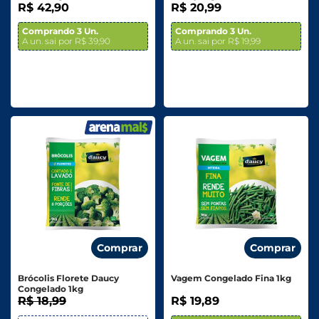
R$ 42,90
R$ 20,99
Comprando 3 Un.
Comprando 3 Un.
A un. sai por R$ 39,90
A un. sai por R$ 19,99
Comprar
Comprar
Brócolis Florete Daucy
Vagem Congelado Fina 1kg
Congelado 1kg
R$ 18,99
R$ 19,89