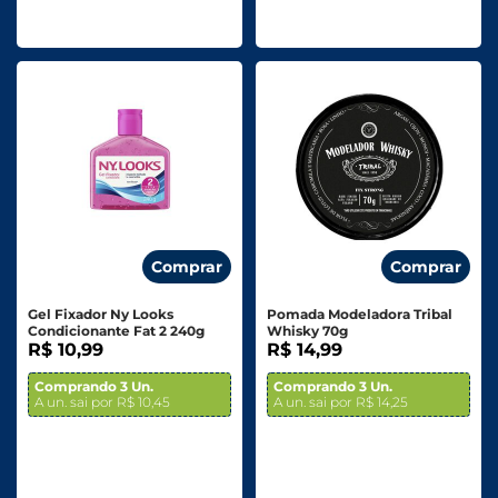
Comprar
Comprar
Gel Fixador Ny Looks
Pomada Modeladora Tribal
Condicionante Fat 2 240g
Whisky 70g
R$ 10,99
R$ 14,99
Comprando 3 Un.
Comprando 3 Un.
A un. sai por R$ 10,45
A un. sai por R$ 14,25