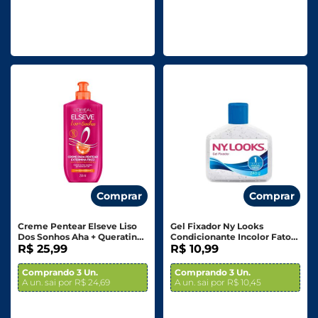
Comprar
Comprar
Creme Pentear Elseve Liso
Gel Fixador Ny Looks
Dos Sonhos Aha + Queratina
Condicionante Incolor Fator 1
Vegetal 250ml
R$ 25,99
240g
R$ 10,99
Comprando 3 Un.
Comprando 3 Un.
A un. sai por R$ 24,69
A un. sai por R$ 10,45