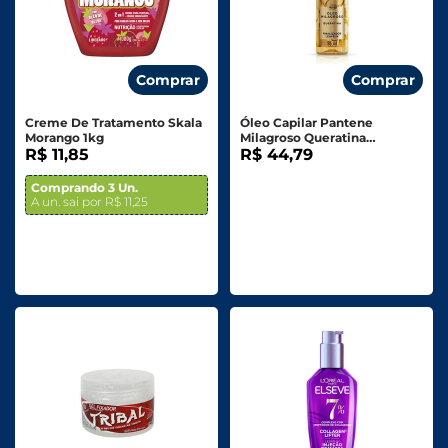
Comprar
Comprar
Creme De Tratamento Skala
Óleo Capilar Pantene
Morango 1kg
Milagroso Queratina
R$ 11,85
Finalizador 95ml
R$ 44,79
Comprando 3 Un.
A un. sai por R$ 11,25