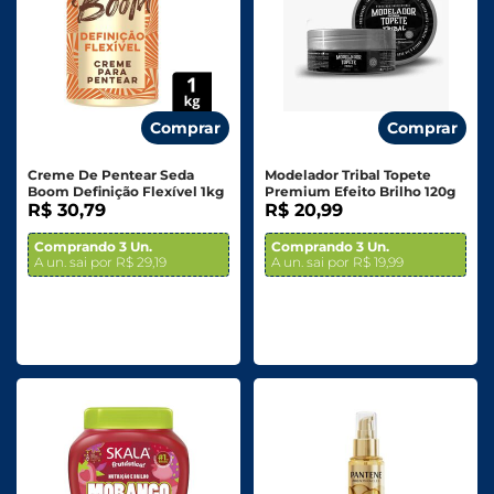
Comprar
Comprar
Creme De Pentear Seda
Modelador Tribal Topete
Boom Definição Flexível 1kg
Premium Efeito Brilho 120g
R$ 30,79
R$ 20,99
Comprando 3 Un.
Comprando 3 Un.
A un. sai por R$ 29,19
A un. sai por R$ 19,99