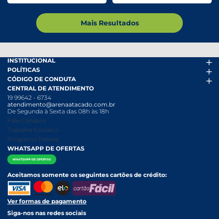
Mais Resultados
INSTITUCIONAL
POLÍTICAS
Arena Mais
CÓDIGO DE CONDUTA
Fácil Pra Pagar
Termos de uso
CENTRAL DE ATENDIMENTO
Ofertas
Política de Trocas e Devoluções
Código de conduta PDF
19 99642 - 6734
Folheto
Política de Privacidade
Canal de Denúncias
atendimento@arenaatacado.com.br
Nossas Lojas
Política Anticorrupção
Canal de Denúncias da Mulher
De Segunda à Sexta das 08h às 18h
Nossa História
Política de entrega e Retirada
Fale Conosco
Relatório Transparência Salarial
Política de Pagamento
Trabalhe Conosco
Programa Trainee
WHATSAPP DE OFERTAS
Aceitamos somente os seguintes cartões de crédito:
Ver formas de pagamento
Siga-nos nas redes sociais