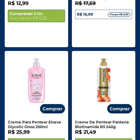
R$ 12,99
Prolongada Fator 4 300g
R$ 17,59
Comprando 3 Un.
R$ 16,99
Poupe R$ 0,60
A un. sai por R$ 12,35
Comprar
Comprar
Creme Para Pentear Elseve
Creme De Pentear Pantene
Glycolic Gloss 250ml
Biotinamida B3 240g
R$ 25,99
R$ 21,49