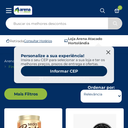
0
Loja Arena Atacado
Retirada
Consultar Horários
Hortolândia
Personalize a sua experiência!
Insira o seu CEP para selecionar a sua loja e ter os
Arena Atacado
Higiene E Beleza
Cuidado Com Cabelo
melhores preços, prazos de entrega e ofertas.
Finalizadores Cabelo
Informar CEP
23
Produtos encontrados
Ordenar por:
Mais Filtros