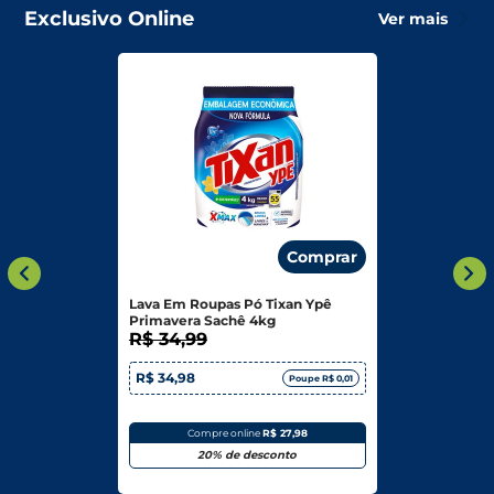
Exclusivo Online
Ver mais
Comprar
Lava Em Roupas Pó Tixan Ypê
Primavera Sachê 4kg
R$ 34,99
R$ 34,98
Poupe R$ 0,01
Compre online
R$ 27,98
20% de desconto