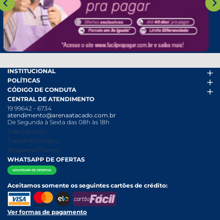
INSTITUCIONAL
POLÍTICAS
Arena Mais
CÓDIGO DE CONDUTA
Fácil Pra Pagar
Termos de uso
CENTRAL DE ATENDIMENTO
Ofertas
Política de Trocas e Devoluções
Código de conduta PDF
19 99642 - 6734
Folheto
Política de Privacidade
Canal de Denúncias
atendimento@arenaatacado.com.br
Nossas Lojas
Política Anticorrupção
Canal de Denúncias da Mulher
De Segunda à Sexta das 08h às 18h
Nossa História
Política de entrega e Retirada
Fale Conosco
Relatório Transparência Salarial
Política de Pagamento
Trabalhe Conosco
Programa Trainee
WHATSAPP DE OFERTAS
Aceitamos somente os seguintes cartões de crédito:
Ver formas de pagamento