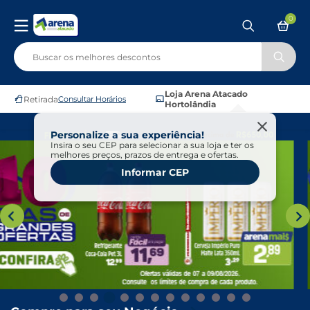
0
Loja Arena Atacado
Retirada
Consultar Horários
Hortolândia
Personalize a sua experiência!
Insira o seu CEP para selecionar a sua loja e ter os
melhores preços, prazos de entrega e ofertas.
Informar CEP