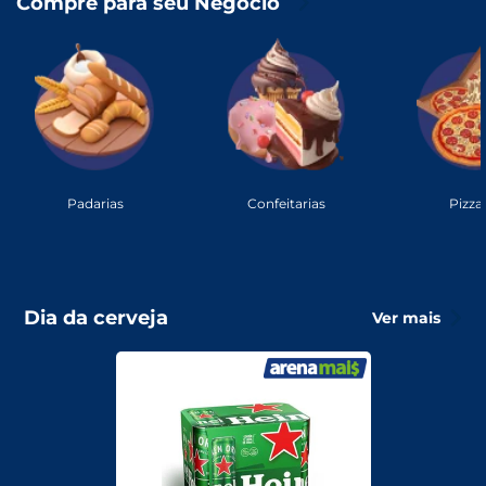
Compre para seu Negócio
Padarias
Confeitarias
Pizza
Dia da cerveja
Ver mais