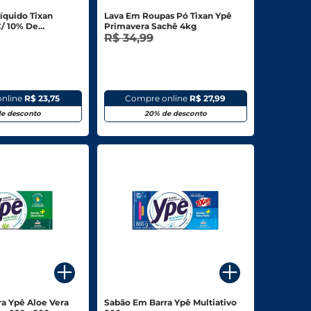
íquido Tixan
Lava Em Roupas Pó Tixan Ypê
C/ 10% De
Primavera Sachê 4kg
R$ 34,99
nline
R$ 23,75
Compre online
R$ 27,99
e desconto
20% de desconto
a Ypê Aloe Vera
Sabão Em Barra Ypê Multiativo