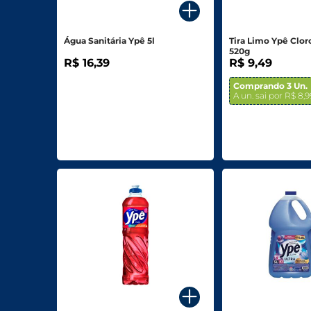
Biscoitos E Salgadinhos
Água Sanitária Ypê 5l
Tira Limo Ypê Clor
Doces E Sobremesas
520g
R$ 16,39
R$ 9,49
Padaria
Comprando 3 Un.
A un. sai por R$ 8,9
Saudáveis E Ôrganicos
Bazar E Utilidades