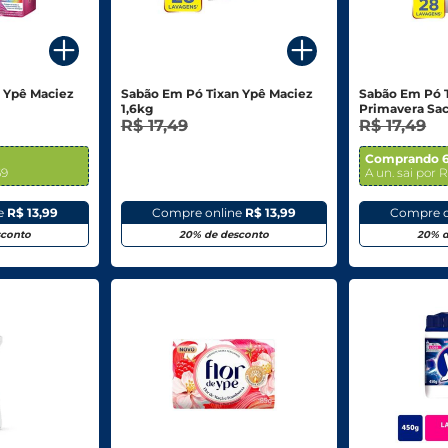
 Ypê Maciez
Sabão Em Pó Tixan Ypê Maciez
Sabão Em Pó 
1,6kg
Primavera Sac
R$ 17,49
R$ 17,49
Comprando 6
69
A un. sai por R
e
R$ 13,99
Compre online
R$ 13,99
Compre o
sconto
20% de desconto
20% d