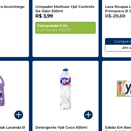
tra Aconchego
Limpador Multiuso Ypê Controle
Lava-Roupas L
De Odor 500ml
Primavera 3l 
R$ 3,99
Desconto
R$ 29,69
Comprando 3 Un.
A un. sai por R$ 3,79
Compre o
20% d
Bak Lavanda 5l
Detergente Ypê Coco 500ml
Sabão Em Barr