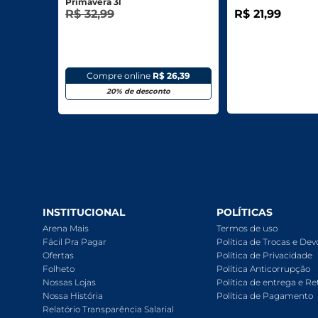
Primavera 3l
R$ 32,99
R$ 21,99
Compre online
R$ 26,39
20% de desconto
INSTITUCIONAL
POLÍTICAS
Arena Mais
Termos de uso
Fácil Pra Pagar
Política de Trocas e De
Ofertas
Política de Privacidade
Folheto
Política Anticorrupção
Nossas Lojas
Política de entrega e Re
Nossa História
Política de Pagamento
Relatório Transparência Salarial