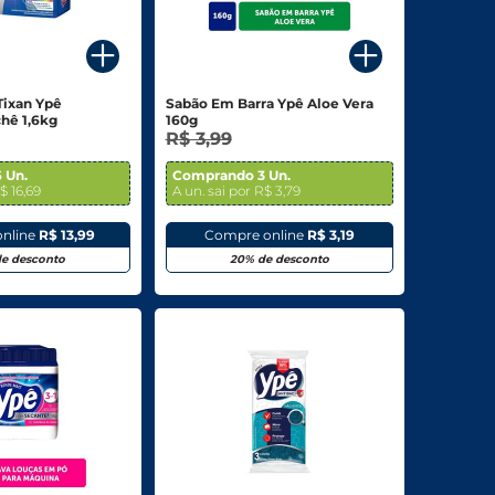
Tixan Ypê
Sabão Em Barra Ypê Aloe Vera
hê 1,6kg
160g
R$ 3,99
 Un.
Comprando 3 Un.
$ 16,69
A un. sai por R$ 3,79
nline
R$ 13,99
Compre online
R$ 3,19
e desconto
20% de desconto