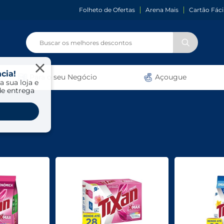
Folheto de Ofertas
Arena Mais
Cartão Fáci
cia!
Para o seu Negócio
Açougue
a sua loja e
de entrega