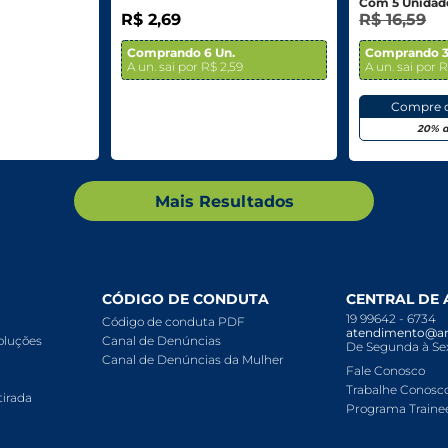
R$ 2,69
R$ 16,59
Comprando 6 Un.
Comprando 3
A un. sai por R$ 2,59
A un. sai por R
Compre 
20% d
Mais Resultados
CÓDIGO DE CONDUTA
CENTRAL DE
19 99642 - 6734
Código de conduta PDF
atendimento@ar
voluções
Canal de Denúncias
De Segunda à Sex
Canal de Denúncias da Mulher
Fale Conosco
Trabalhe Conosc
tirada
Programa Traine