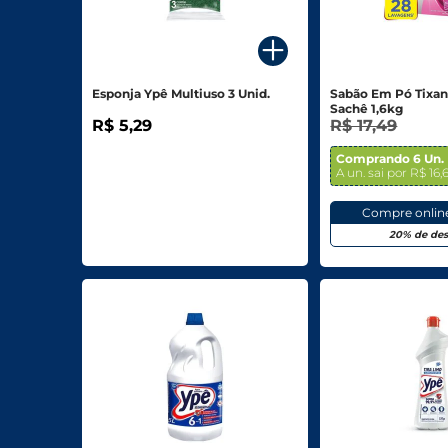
Para o seu Negócio
Departamentos
Esponja Ypê Multiuso 3 Unid.
Sabão Em Pó Tixan
Sachê 1,6kg
Mercearia
R$ 5,29
R$ 17,49
Bebidas
Comprando 6 Un.
A un. sai por R$ 16,
Bebidas Alcoólicas
Compre onlin
Hortifruti
20% de de
Carnes, Aves E Peixes
Frios E Laticínios
Congelados
Higiene E Beleza
Limpeza