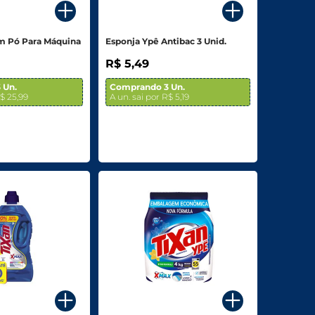
m Pó Para Máquina
Esponja Ypê Antibac 3 Unid.
R$ 5,49
 Un.
Comprando 3 Un.
R$ 25,99
A un. sai por R$ 5,19