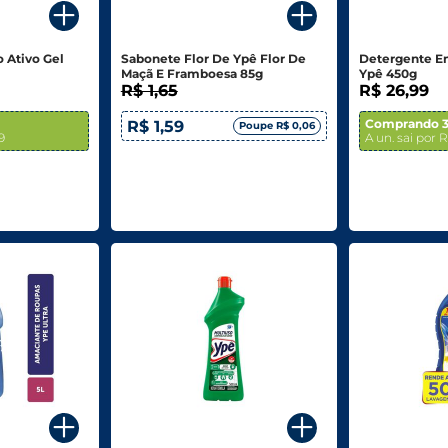
o Ativo Gel
Sabonete Flor De Ypê Flor De
Detergente E
Maçã E Framboesa 85g
Ypê 450g
R$ 1,65
R$ 26,99
Comprando 3
R$ 1,59
Poupe R$ 0,06
9
A un. sai por 