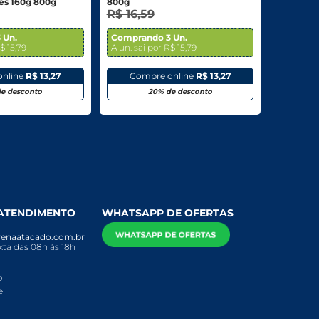
Com 5 Unidades 160g 800g
800g
R$ 16,59
 Un.
Comprando 3 Un.
$ 15,79
A un. sai por R$ 15,79
online
R$ 13,27
Compre online
R$ 13,27
e desconto
20% de desconto
 ATENDIMENTO
WHATSAPP DE OFERTAS
enaatacado.com.br
ta das 08h às 18h
o
e