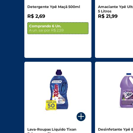
Detergente Ypê Maçã 500ml
Amaciante Ypê Ul
5 Litros
R$ 2,69
R$ 21,99
Comprando 6 Un.
A un. sai por R$ 2,59
Lava-Roupas Líquido Tixan
Desinfetante Ypê 