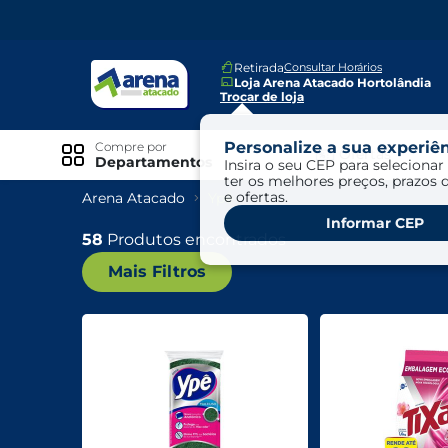
Retirada
Consultar Horários
Loja Arena Atacado Hortolândia
Trocar de loja
Personalize a sua experiên
Compre por
Ofertas
Departamentos
Insira o seu CEP para selecionar 
ter os melhores preços, prazos 
e ofertas.
Arena Atacado
Ypê
Especiais
Informar CEP
Exclusivo Online
58
Produtos encontrados
Mais Filtros
Ofertas
Ofertas Arena Mais
Ofertas Cartão Fácil pra Pagar
Mundo Infantil
Mundo Pet