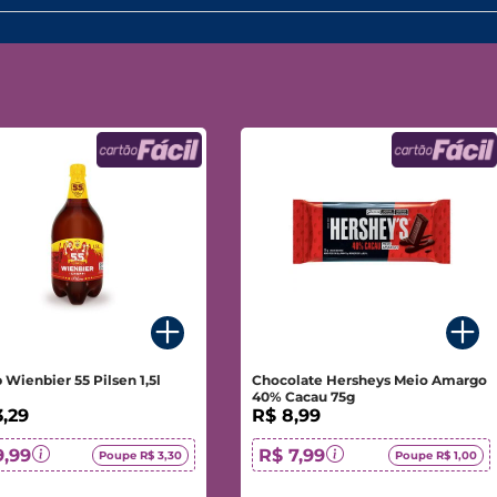
Wienbier 55 Pilsen 1,5l
Chocolate Hersheys Meio Amargo
40% Cacau 75g
3,29
R$ 8,99
9,99
R$ 7,99
Poupe R$ 3,30
Poupe R$ 1,00