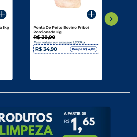
a 1kg
Ponta De Peito Bovino Friboi
Fígado
Porcionado Kg
R$ 38,90
R$ 19
Peso médio por unidade 1,500kg
Peso méd
R$ 34,90
Poupe R$ 4,00