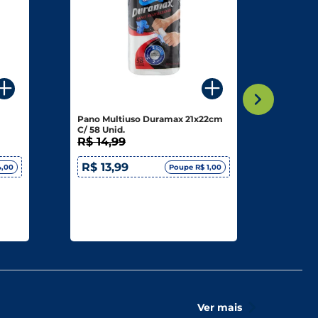
Pano Multiuso Duramax 21x22cm
Biscoit
C/ 58 Unid.
350g
R$ 14,99
R$ 5,
R$ 13,99
R$ 5
4,00
Poupe R$ 1,00
Ver mais