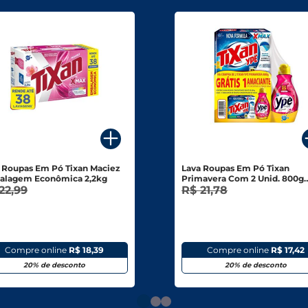
 Roupas Em Pó Tixan Maciez
Lava Roupas Em Pó Tixan
alagem Econômica 2,2kg
Primavera Com 2 Unid. 800g
22,99
Grátis 1 Amaciante Ypê
R$ 21,78
Concentrado 500ml
Compre online
R$ 18,39
Compre online
R$ 17,42
20% de desconto
20% de desconto