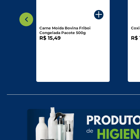
cote 5kg
Carne Moída Bovina Friboi
Coxi
Congelada Pacote 500g
R$ 15,49
R$ 