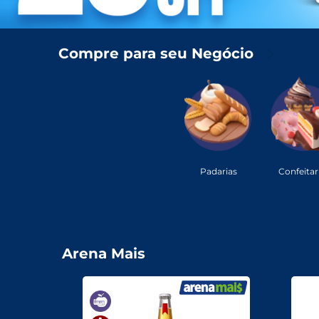
Para o seu Negócio
Compre para seu Negócio
Departamentos
Mercearia
Bebidas
Bebidas Alcoólicas
Hortifruti
Padarias
Confeitar
Carnes, Aves E Peixes
Frios E Laticínios
Arena Mais
Congelados
Higiene E Beleza
Limpeza