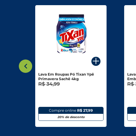
o 160g
Lava Em Roupas Pó Tixan Ypê
Lava
Primavera Sachê 4kg
Emb
R$ 34,99
R$ 
63
Compre online
R$ 27,99
20% de desconto