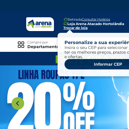
Retirada
Consultar Horários
Loja Arena Atacado Hortolândia
Trocar de loja
Personalize a sua experiên
Compre por
Ofertas
Departamentos
Insira o seu CEP para selecionar 
ter os melhores preços, prazos 
e ofertas.
Especiais
Informar CEP
Exclusivo Online
Ofertas
Ofertas Arena Mais
Ofertas Cartão Fácil pra Pagar
Mundo Infantil
Mundo Pet