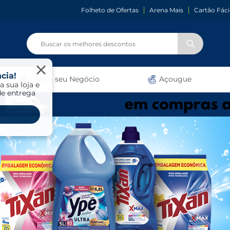
Folheto de Ofertas
Arena Mais
Cartão Fáci
cia!
Para o seu Negócio
Açougue
a sua loja e
de entrega