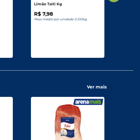
Limão Taiti Kg
Tomate
R$ 7,98
R$ 5,
Peso médio por unidade 0,100kg
Peso méd
Ver mais