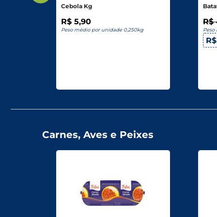
Cebola Kg
Bata
R$ 5,90
R$ 
g
Peso médio por unidade 0,250kg
Peso 
R$
Carnes, Aves e Peixes