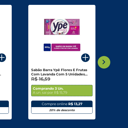
Sabão Barra Ypê Flores E Frutas
Sabão 
Com Lavanda Com 5 Unidades
800g
R$ 16,59
R$ 3,
Comprando 3 Un.
Compr
A un. sai por R$ 15,79
A un. s
Compre online
R$ 13,27
C
20% de desconto