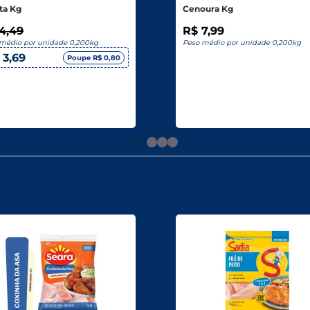
ta Kg
Cenoura Kg
4,49
R$ 7,99
médio por unidade 0,200kg
Peso médio por unidade 0,200kg
 3,69
Poupe R$ 0,80