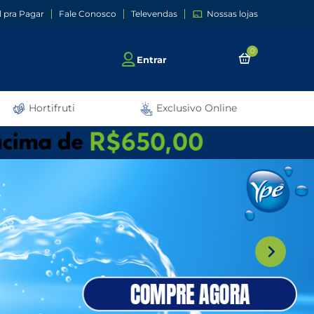
l pra Pagar
Fale Conosco
Televendas
Nossas lojas
0
Entrar
Hortifruti
Exclusivo Online